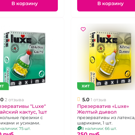
В корзину
В корзину
ИТ
ХИТ
.0
5.0
2 отзыва
1 отзыв
зервативы "Luxe"
Презерватив «Luxe»
айский кактус, 1шт
Желтый дьявол
кольные презики с
презервативы из латекса,
иками и усиками.
шариками, 1 шт.
наличии: 75 шт.
В наличии: 66 шт.
0 pуб.
250 pуб.