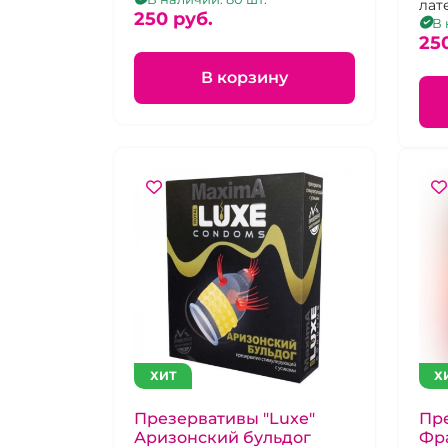
лате
250 pуб.
В 
25
В корзину
ХИТ
Х
Презервативы "Luxe"
Пре
Аризонский бульдог
Фра