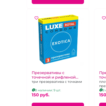
Презервативы с
Пр
точечной и рифленой
то
поверхностью "Luxe"
три презерватива с точками
пов
пло
пре
Royal Exotica
Roy
реб
В наличии: 9 шт.
В 
150 pуб.
150