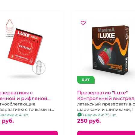
ХИТ
езервативы с
Презерватив "Luxe"
чечной и рифленой
Контрольный выстрел
ерхностью "Luxe"
тнооблегающие
1шт
латексный презерватив с
зервативы с точками и
шариками и шипиками, 1 
al Extreme 3 шт
рами
наличии: 4 шт.
В наличии: 75 шт.
 pуб.
250 pуб.