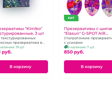
ХИТ
зервативы "Kimiko"
Презервативы с шипа
стурированные, 3 шт
"Elasun" G-SPOT AIR
 текстурированных
BAGX5 в кейсе 1 шт
Ультратонкие презерват
ексных презерватива в
с усиками
иконовой смазке с
наличии: 19 шт.
В наличии: 7 шт.
опителем
 pуб.
850 pуб.
В корзину
В корзину