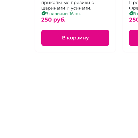
прикольные презики с
шт
Пре
шариками и усиками.
Фра
упа
В наличии: 16 шт.
В 
250 pуб.
25
В корзину