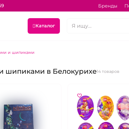
69
Бренды
П
Каталог
ами и шипиками
 и шипиками в Белокурихе
14 товаров