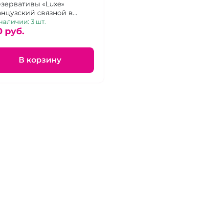
зервативы «Luxe»
нцузский связной в
ковке 1 шт.
наличии: 3 шт.
0 pуб.
В корзину