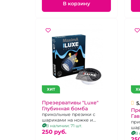
В корзину
ХИТ
Х
Презервативы "Luxe"
5
Глубинная бомба
Пре
прикольные презики с
Гав
шариками на ножке и
при
усиками.
В наличии: 71 шт.
шар
250 pуб.
В 
25