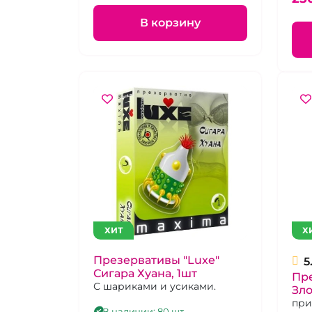
В корзину
ХИТ
Х
Презервативы "Luxe"
5
Сигара Хуана, 1шт
Пре
С шариками и усиками.
Зло
при
В наличии: 80 шт.