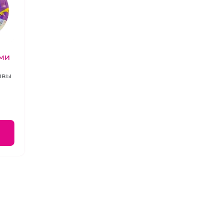
ми
ивы