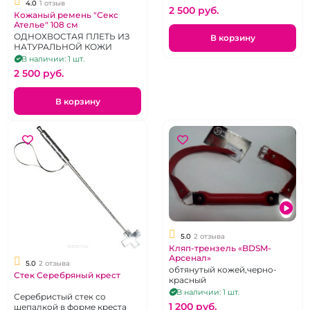
4.0
1 отзыв
2 500 pуб.
Кожаный ремень "Секс
Ателье" 108 см
ОДНОХВОСТАЯ ПЛЕТЬ ИЗ
В корзину
НАТУРАЛЬНОЙ КОЖИ
В наличии: 1 шт.
2 500 pуб.
В корзину
5.0
2 отзыва
Кляп-трензель «BDSM-
Арсенал»
5.0
2 отзыва
обтянутый кожей,черно-
Стек Серебряный крест
красный
В наличии: 1 шт.
Серебристый стек со
1 200 pуб.
шепалкой в форме креста