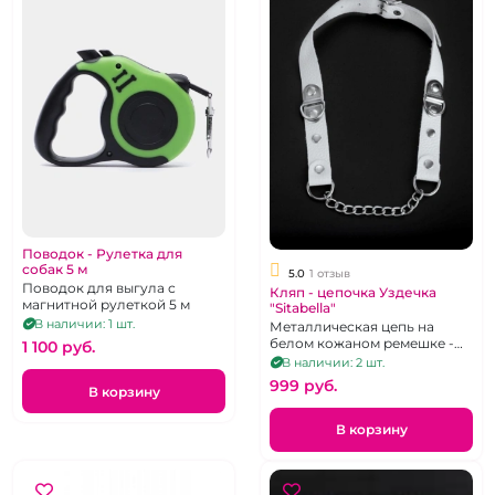
Поводок - Рулетка для
собак 5 м
5.0
1 отзыв
Поводок для выгула с
Кляп - цепочка Уздечка
магнитной рулеткой 5 м
"Sitabella"
В наличии: 1 шт.
Металлическая цепь на
белом кожаном ремешке -
1 100 pуб.
удила для ПониПлей
В наличии: 2 шт.
999 pуб.
В корзину
В корзину