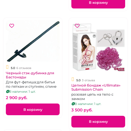
В корзину
5.0
6 отзывов
Черный стэк-дубинка для
Бастонады
5.0
3 отзыва
Для фут-фетиша:для битья
Цепной бондаж «Ullimate»
по пяткам и ступням, спине
Submission Chain
В наличии: 1 шт.
розовая цепь на тело с
2 900 pуб.
замком
В наличии: 1 шт.
В корзину
3 500 pуб.
В корзину