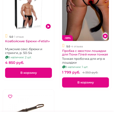
5.0
1 отзыв
-59%
Ковбойские Брюки «Fetish»
5.0
4 отзыва
Мужские секс-брюки и
Пробка с хвостом лошадки
стринги, р. 50-54
для Пони Плей мини тонкая
В наличии: 2 шт.
Тонкая пробочка для игр в
4 850 pуб.
лошадки
В наличии: 1 шт.
1 799 pуб.
4 350 pуб.
В корзину
В корзину