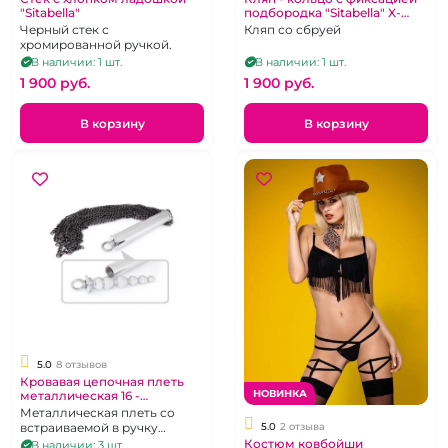
"Sitabella"
подбородка "Sitabella" X-
Desire
Черный стек с
Кляп со сбруей
хромированной ручкой.
В наличии: 1 шт.
В наличии: 1 шт.
1 900 pуб.
1 900 pуб.
В корзину
В корзину
5.0
8 отзывов
Кровавая цепочная плеть
НОВИНКА
металлическая 16 -
хвостовка с пробочкой в
Металлическая плеть со
рукоятке
5.0
2 отзыва
встраиваемой в ручку
анальной пробкой -
Костюм ковбойши
В наличии: 3 шт.