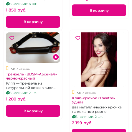
В наличии: 4 шт.
1 850 pуб.
В корзину
В корзину
5.0
3 отзыва
Трензель «BDSM-Арсенал»
чёрно-красный
Кляп — трензель из
натуральной кожи в виде
уздечки
В наличии: 2 шт.
5.0
3 отзыва
Кляп-крючок «Theatre»
1 200 pуб.
Удила
два металлических крючка
В корзину
на кожаном ремне
В наличии: 2 шт.
2 199 pуб.