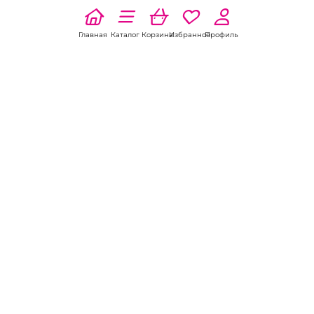
Главная
Каталог
Корзина
Избранное
Профиль
-10%
ХИТ
5.0
1 отзыв
Кожаный Кнут 1 м.
Блестящий отлично
выделанный хлыст
В наличии: 1 шт.
4 500 pуб.
5 000 pуб.
В корзину
«
»
1
2