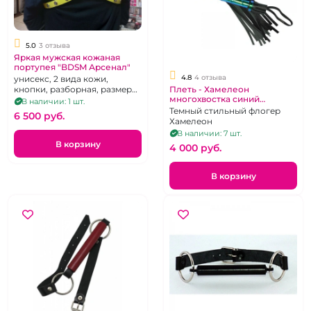
5.0
3 отзыва
Яркая мужская кожаная
портупея "BDSM Арсенал"
4.8
4 отзыва
унисекс, 2 вида кожи,
кнопки, разборная, размер
Плеть - Хамелеон
многохвостка синий
44-54 / S-L
В наличии: 1 шт.
перламутр "ИнтимХаус"
Темный стильный флогер
6 500 pуб.
Хамелеон
В наличии: 7 шт.
В корзину
4 000 pуб.
В корзину