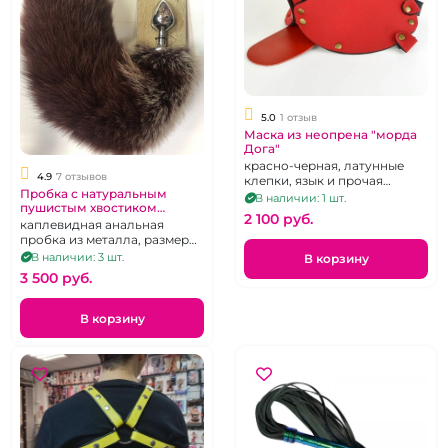
5.0
1 отзыв
Маска из неопрена "морда
Дога"
красно-черная, латунные
4.9
7 отзывов
клепки, язык и прочая
Пробка с натуральным
фурнитура - кожа,
В наличии: 1 шт.
пушистым хвостиком
регулировка при помощи 2
2 100 pуб.
"ИнтимХаус"
каплевидная анальная
резинок сзади
пробка из металла, размер
М, цвет хвоста в
В наличии: 3 шт.
В корзину
ассортименте
3 500 pуб.
В корзину