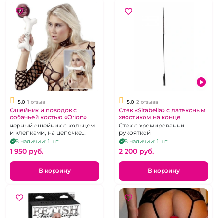
5.0
1 отзыв
5.0
2 отзыва
Ошейник и поводок с
Стек «Sitabella» с латексным
собачьей костью «Orion»
хвостиком на конце
черный ошейник с кольцом
Стек с хромированнй
и клепками, на цепочке
рукояткой
белая косточка
В наличии: 1 шт.
В наличии: 1 шт.
1 950 pуб.
2 200 pуб.
В корзину
В корзину