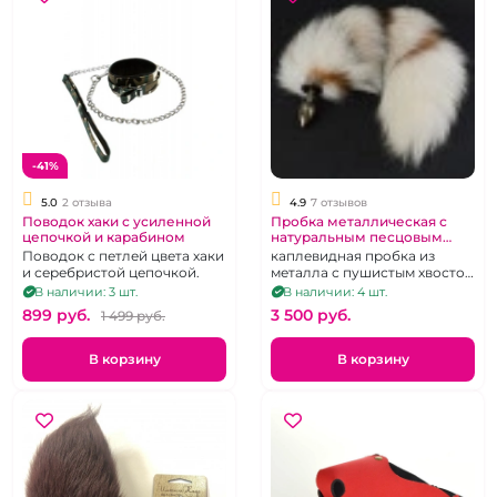
-41%
5.0
2 отзыва
4.9
7 отзывов
Поводок хаки с усиленной
Пробка металлическая с
цепочкой и карабином
натуральным песцовым
хвостом "ИнтимХаус"
Поводок с петлей цвета хаки
каплевидная пробка из
и серебристой цепочкой.
металла с пушистым хвостом
из натурального меха, цвет в
В наличии: 3 шт.
В наличии: 4 шт.
ассортименте
899 pуб.
3 500 pуб.
1 499 pуб.
В корзину
В корзину