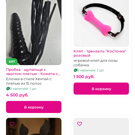
Кляп - трензель "Косточка"
розовый
игровой кляп для позы
ХИТ
собачка
Пробка - щупальце с
В наличии: 1 шт.
хвостом плетью - Комета с
1 500 pуб.
Пришельцем
Елочка в стиле Хентай с
плетью из 15 полос
В корзину
В наличии: 1 шт.
4 500 pуб.
В корзину