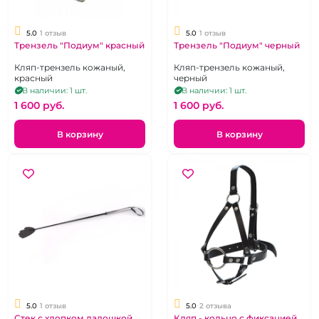
5.0
1 отзыв
5.0
1 отзыв
Трензель "Подиум" красный
Трензель "Подиум" черный
Кляп-трензель кожаный,
Кляп-трензель кожаный,
красный
черный
В наличии: 1 шт.
В наличии: 1 шт.
1 600 pуб.
1 600 pуб.
В корзину
В корзину
5.0
1 отзыв
5.0
2 отзыва
Стек с хлопком ладошкой
Кляп - кольцо с фиксацией