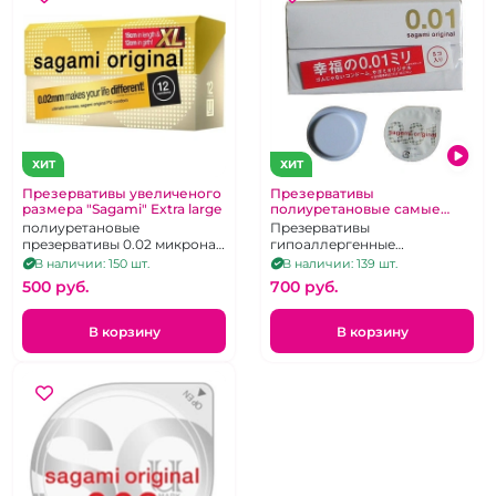
ХИТ
ХИТ
Презервативы увеличеного
Презервативы
размера "Sagami" Extra large
полиуретановые самые
тонкие "Sagami" Original 0,01
полиуретановые
Презервативы
мм
презервативы 0.02 микрона
гипоаллергенные
увеличенного размера! Цена
полиуретановые самые
В наличии: 150 шт.
В наличии: 139 шт.
за 1 штуку
чувствительные в мире. Цена
500 pуб.
700 pуб.
за 1 штуку
В корзину
В корзину