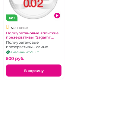
ХИТ
5.0
1 отзыв
Полиуретановые японские
презервативы "Sagami"
Original 2 микрона
Полиуретановые
презервативы – самые
тонкие в мире, 1 шт
В наличии: 79 шт.
500 pуб.
В корзину