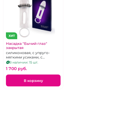
ХИТ
Насадка "Бычий глаз"
закрытая
силиконовая, с упруго-
мягкими усиками, с
подхватом мошонки
В наличии: 15 шт.
1 700 pуб.
В корзину