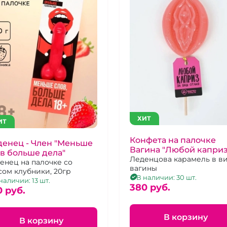
ХИТ
ИТ
Конфета на палочке
енец - Член "Меньше
Вагина "Любой каприз
в больше дела"
ваш отлиз"
Леденцова карамель в в
енец на палочке со
вагины
сом клубники, 20гр
В наличии: 30 шт.
наличии: 13 шт.
380 pуб.
0 pуб.
В корзину
В корзину