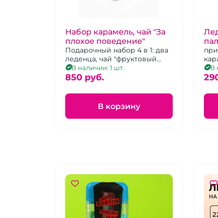
Набор карамель, чай "За
Лед
плохое поведение"
пал
Подарочный набор 4 в 1: два
мо
при
леденца, чай "фруктовый
кар
микс", наручники
клу
В наличии: 1 шт.
В 
фиолетового цвета.
850 pуб.
29
В корзину