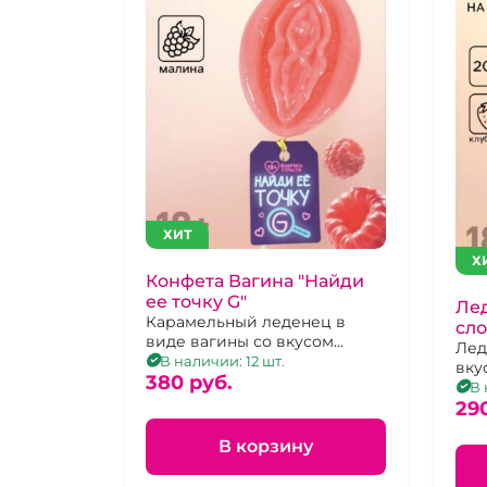
ХИТ
Х
Конфета Вагина "Найди
ее точку G"
Лед
Карамельный леденец в
сло
виде вагины со вкусом
Лед
малины
В наличии: 12 шт.
вку
380 pуб.
В 
29
В корзину