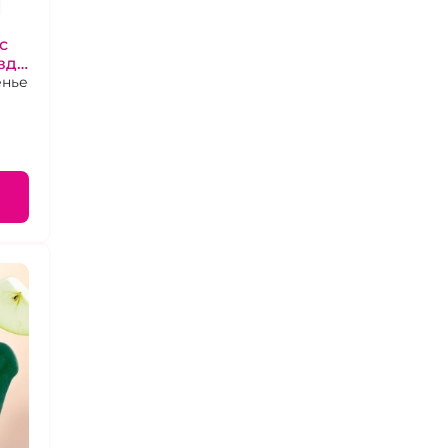
с
вда
енье