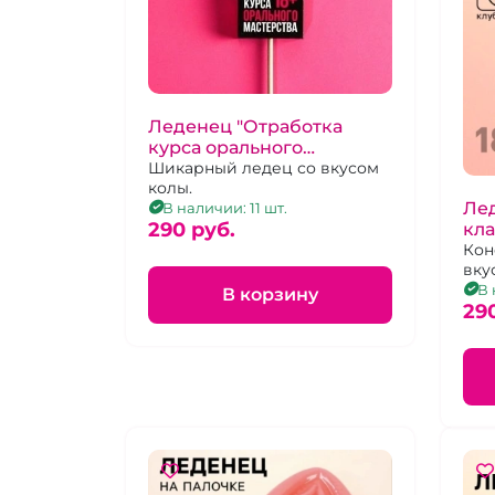
Леденец "Отработка
курса орального
мастерства" со вкусом
Шикарный ледец со вкусом
колы.
колы
Лед
В наличии: 11 шт.
290 pуб.
кла
кл
Кон
вку
В 
В корзину
29