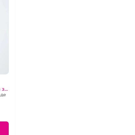
 за
иде