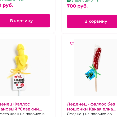
бничный вкус, 20 г
наличии: 57 шт.
В наличии: 2 шт.
0 pуб.
700 pуб.
В корзину
В корзину
денец Фаллос
Леденец - фаллос без
нановый "Сладкий
мошонки Какая елка
енажер"
фета член на палочке в
такой и подарок"
Леденец на палочке со