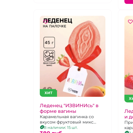
ХИТ
Х
Леденец "ИЗВИНИсь" в
Лед
форме вагины
и д
Карамельная вагинка со
вкусом фруктовый микс
кл
При
клубника с абрикосом.
кар
В наличии: 15 шт.