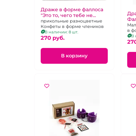
Драже в форме фаллоса
Дра
"Это то, чего тебе не
Фа
хватает"
прикольные разноцветные
бы
Мал
Конфеты в форме члеников
в ф
В наличии: 8 шт.
В 
270 pуб.
27
В корзину