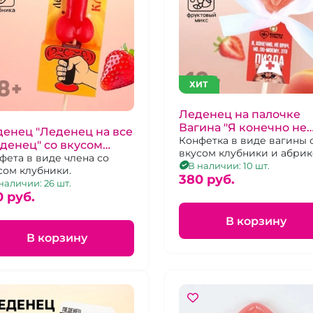
ХИТ
Леденец на палочке
Вагина "Я конечно не
енец "Леденец на все
врач. но по-моему это
Конфетка в виде вагины 
денец" со вкусом
вкусом клубники и абрик
пизда"
убники
фета в виде члена со
В наличии: 10 шт.
сом клубники.
380 pуб.
наличии: 26 шт.
0 pуб.
В корзину
В корзину