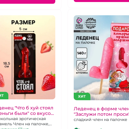
ИТ
ХИТ
енец "Что б хуй стоял
Леденец в форме чле
еньги были" со вкусом
"Заслужи потом проси
убники
кольная эротическая
сладкий член на палочке
амель Член на палочке,