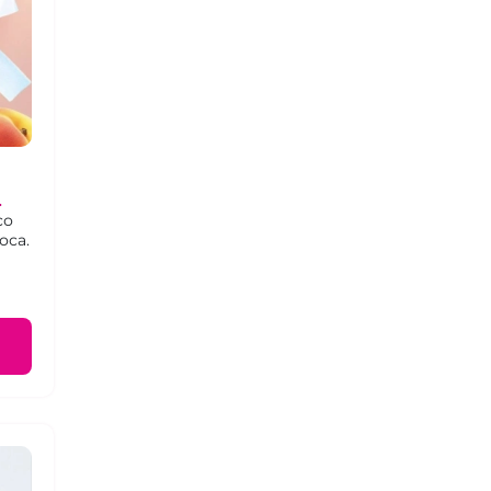
со
оса.