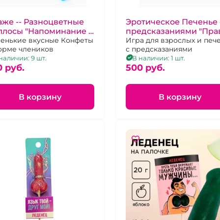
же -- Разноцветные
Эротическое Печенье 
ллосы "Напоминание о
предсказаниями "Пра
вшем"
енькие вкусные Конфеты
или действие"
Игра для взрослых и печ
орме члеников
с предсказаниями
наличии: 9 шт.
В наличии: 1 шт.
0 pуб.
500 pуб.
В корзину
В корзину