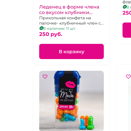
фор
Леденец в форме члена
В 
25
со вкусом клубники
"Хуевый подарок, но и ты
Прикольная конфета на
палочке- клубничный член с
не ангел"
мошонкой
В наличии: 11 шт.
250 pуб.
В корзину