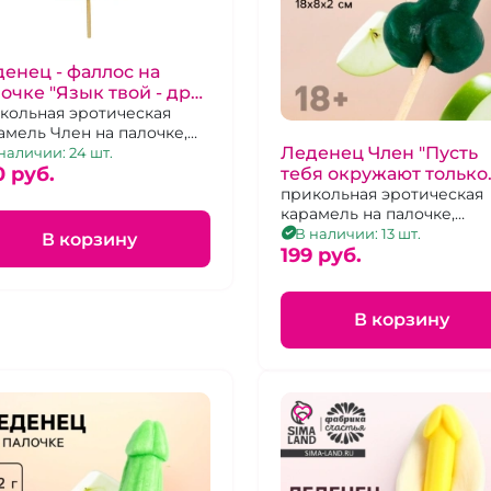
енец - фаллос на
очке "Язык твой - друг
й"
кольная эротическая
амель Член на палочке,
Леденец Член "Пусть
бничный вкус, 20 г
наличии: 24 шт.
0 pуб.
тебя окружают только
красивые мужчины" В
прикольная эротическая
карамель на палочке,
яблоко
яблочный вкус, 20г
В наличии: 13 шт.
В корзину
199 pуб.
В корзину