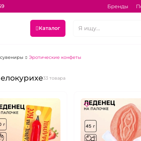
69
Бренды
П
Каталог
 сувениры
Эротические конфеты
Белокурихе
33 товара