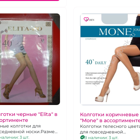
готки черные "Elita" в
Колготки коричневые
сортименте
"Mone" в ассортимент
ные колготки для
Колготки телесного цвет
седневной носки.Размер
для повседневной
носки.Размер-2
наличии: 3 шт.
В наличии: 3 шт.