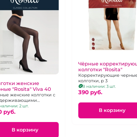
Чёрные корректирую
колготки "Rosita"
Корректирующие черны
колготки, р 3
лготки женские
В наличии: 3 шт.
ные "Rosita" Viva 40
390 pуб.
ные женские колготки с
ддерживающими
тиками, размер 5
наличии: 2 шт.
В корзину
0 pуб.
В корзину