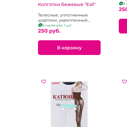
В 
Колготки бежевые "Esli"
25
Телесные, уплотненные
шортики, укрепленный
мысок, 40 ден, р-р 6
В наличии: 1 шт.
250 pуб.
В корзину