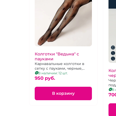
Колготки "Ведьма" с
пауками
Карнавальные колготки в
сетку с пауками, черные,
Ко
размер универсальный
В наличии: 12 шт.
чер
950 pуб.
Чер
по
шор
В 
В корзину
70