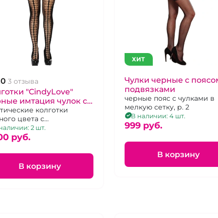
ХИТ
Чулки черные с поясо
.0
3 отзыва
подвязками
готки "CindyLove"
черные пояс с чулками в
ные имтация чулок с
мелкую сетку, р. 2
резами L-2XL
тические колготки
В наличии: 4 шт.
ного цвета с
999 pуб.
езами.Размер 48-50
наличии: 2 шт.
00 pуб.
В корзину
В корзину