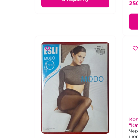
25
Ко
"Ка
Чер
шор