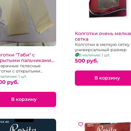
Колготки очень мелка
сетка
Колготки в мелкую сетку
универсальный размер
готки "Таби" с
В наличии: 1 шт.
крытыми пальчиками
500 pуб.
лесные
зрачные телесные
готки с открытыми
ьчиками и отделённым
наличии: 1 шт.
В корзину
ьшим пальчиком
00 pуб.
В корзину