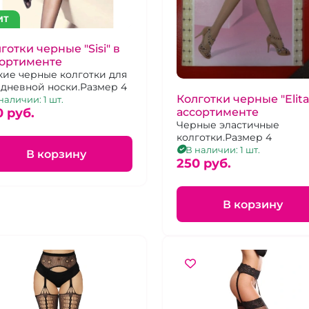
ИТ
готки черные "Sisi" в
сортименте
кие черные колготки для
дневной носки.Размер 4
Колготки черные "Elita
наличии: 1 шт.
ассортименте
0 pуб.
Черные эластичные
колготки.Размер 4
В наличии: 1 шт.
В корзину
250 pуб.
В корзину