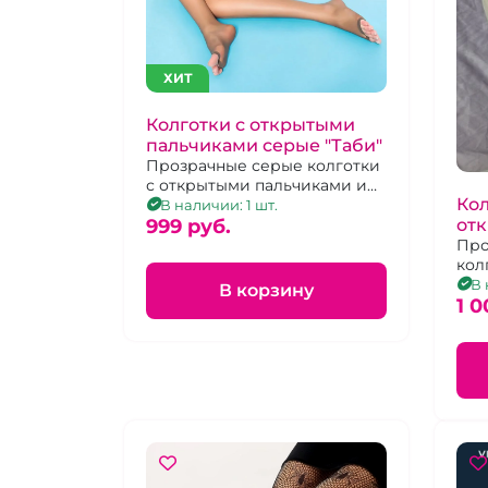
ХИТ
Колготки с открытыми
пальчиками серые "Таби"
Прозрачные серые колготки
с открытыми пальчиками и
Кол
отделённым большим
В наличии: 1 шт.
от
пальчиком
999 pуб.
те
Про
кол
пал
В 
В корзину
бол
1 0