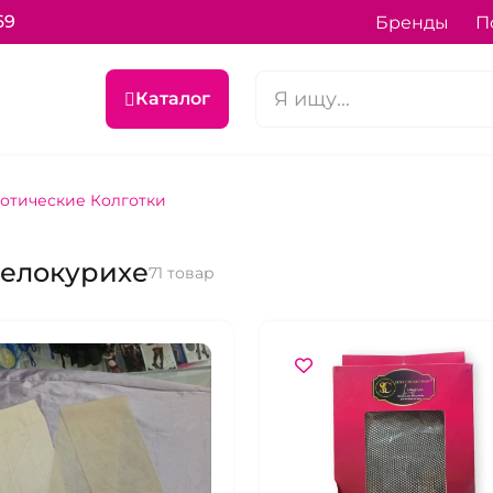
69
Бренды
П
Каталог
отические Колготки
Белокурихе
71 товар