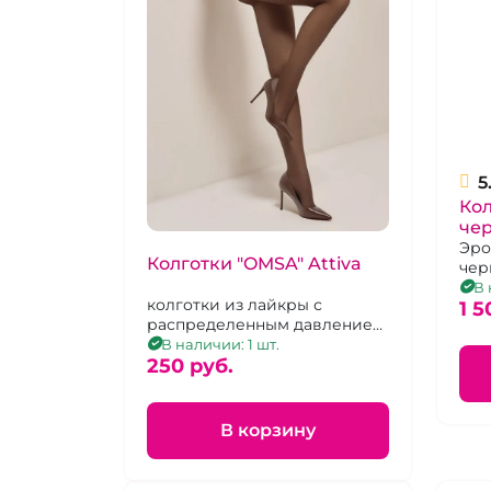
5
Кол
чер
вы
Эро
Колготки "OMSA" Attiva
чер
выр
В 
колготки из лайкры с
1 5
распределенным давлением,
40 ден, размер 3, цвет в
В наличии: 1 шт.
ассортименте
250 pуб.
В корзину