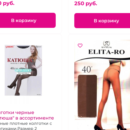
0 pуб.
250 pуб.
В корзину
В корзину
лготки черные
тюша" в ассортименте
ные плотные колготки с
тиками.Размер 2