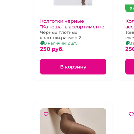
Х
Колготки черные
Кол
"Катюша" в ассортименте
ас
Черные плотные
Тон
колготки.размер 2
еже
В наличии: 2 шт.
В 
250 pуб.
25
В корзину