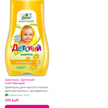
Шампунь "Детский"
смягчающий
Шампунь для частого мытья
детских волос с экстрактом
календулы. 280г.
В наличии: 3 шт.
220 pуб.