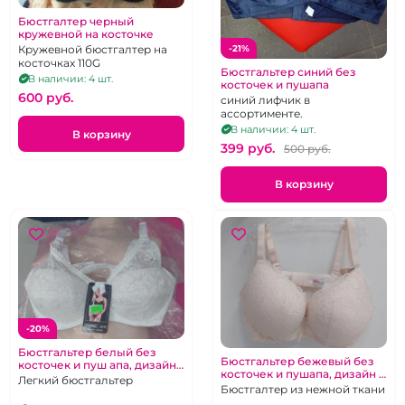
Бюстгалтер черный
кружевной на косточке
-21%
Кружевной бюстгалтер на
косточках 110G
Бюстгальтер синий без
В наличии: 4 шт.
косточек и пушапа
600 pуб.
синий лифчик в
ассортименте.
В наличии: 4 шт.
В корзину
399 pуб.
500 pуб.
В корзину
-20%
Бюстгальтер белый без
Бюстгальтер бежевый без
косточек и пуш апа, дизайн
косточек и пушапа, дизайн и
размер в ассортименте
Легкий бюстгальтер
размер в ассортименте
Бюстгалтер из нежной ткани