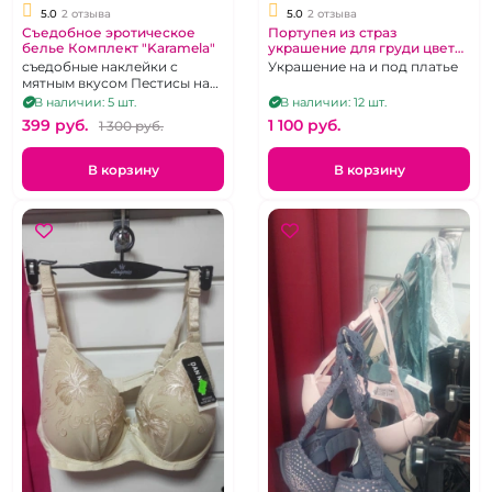
5.0
2 отзыва
5.0
2 отзыва
Съедобное эротическое
Портупея из страз
белье Комплект "Karamela"
украшение для груди цвет
серебро
съедобные наклейки с
Украшение на и под платье
мятным вкусом Пестисы на
груди и зону бикини
В наличии: 5 шт.
В наличии: 12 шт.
399 pуб.
1 100 pуб.
1 300 pуб.
В корзину
В корзину