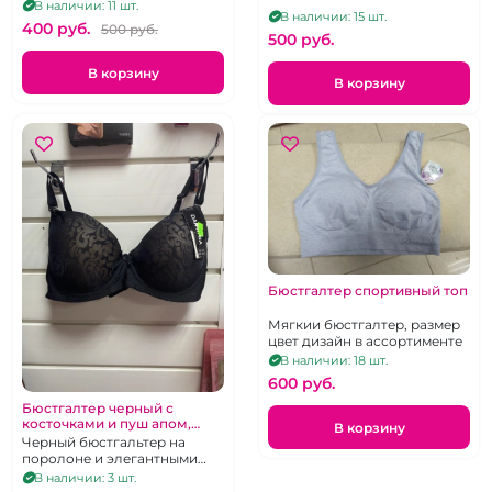
В наличии: 11 шт.
В наличии: 15 шт.
400 pуб.
500 pуб.
500 pуб.
В корзину
В корзину
Бюстгалтер спортивный топ
Мягкии бюстгалтер, размер
цвет дизайн в ассортименте
В наличии: 18 шт.
600 pуб.
Бюстгалтер черный с
косточками и пуш апом,
В корзину
дизайн размер в
Черный бюстгальтер на
асоортименте
поролоне и элегантными
узорами на чашечках, цвета
В наличии: 3 шт.
и размер в ассортименте