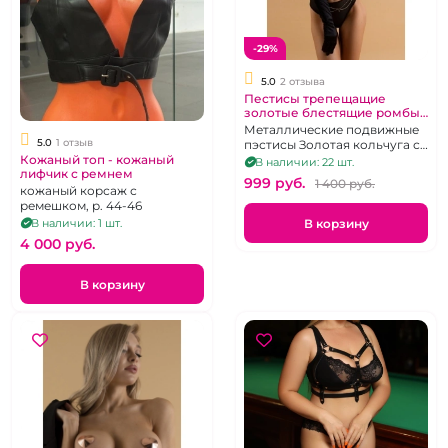
-29%
5.0
2 отзыва
Пестисы трепещащие
золотые блестящие ромбы
"Le Frivole"
Металлические подвижные
5.0
1 отзыв
пэстисы Золотая кольчуга с
мягкой структурой
Кожаный топ - кожаный
В наличии: 22 шт.
лифчик с ремнем
плетения.
999 pуб.
1 400 pуб.
кожаный корсаж с
ремешком, р. 44-46
В корзину
В наличии: 1 шт.
4 000 pуб.
В корзину