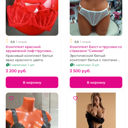
5.0
1 отзыв
5.0
1 отзыв
Комплект красный
Комплект Бюст и трусики со
кружевной лиф+трусики
стразами "Сияние"
слипы
Красивый комплект белья
Эротический белый
ярко красного цвета.
комплект белья с лентами из
страз, бюст+трусики. размер
В наличии: 1 шт.
В наличии: 3 шт.
85C
3 200 pуб.
3 500 pуб.
В корзину
В корзину