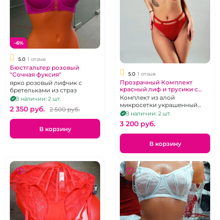
-6%
5.0
1 отзыв
Бюстгальтер розовый
"Сочная фуксия"
5.0
1 отзыв
Прозрачный Комплект
ярко розовый лифчик с
красный лиф и трусики с
бретельками из страз
кольцами
Комплект из алой
В наличии: 2 шт.
микросетки украшенный
2 350 pуб.
2 500 pуб.
металлическими колечками.
В наличии: 2 шт.
М.
3 200 pуб.
В корзину
В корзину