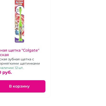
ная щетка "Colgate"
ская
ская зубная щетка с
ермягкими щетинками
наличии: 12 шт.
0 pуб.
В корзину