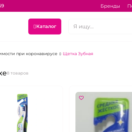
69
Бренды
П
Каталог
имости при коронавирусе
Щетка Зубная
хе
8 товаров