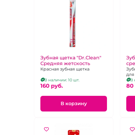
Зубная щетка "Dr.Clean"
Зуб
Средняя жетскость
сре
Красная зубная щетка
Зуб
для
В наличии: 10 шт.
В 
160 pуб.
80
В корзину