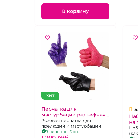
В корзину
ХИТ
Перчатка для
4
мастурбации рельефная
Наб
красная
Розовая перчатка для
на 
прелюдий и мастурбации
Наб
В наличии: 3 шт.
(ка
1 200 pуб.