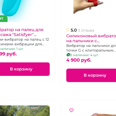
ИТ
ратор на палец для
5.0
3 отзыва
сажа "Satisfyer"
Силиконовый вибрат
рюзовый
и-вибратор на палец с 12
на пальчики с
имами вибрации для
резаряжаемый
клиторальным
Вибратор на пальчики дл
муляции всех эрогенных
наличии: 1 шт.
точки G с клиторальным
стимулятором "Finger 
, перезаряжаемый
99 pуб.
стимулятором Зарядка U
В наличии: 4 шт.
spot" красный
4 900 pуб.
В корзину
В корзину