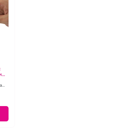
с
и
а