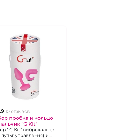
.9
10 отзывов
ор пробка и кольцо
пальчик "G Kit"
ор ''G Kit" виброкольцо
к пульт управления) и