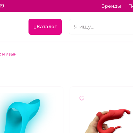
69
Бренды
П
Каталог
 и язык