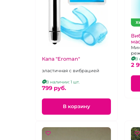
Х
Виб
мас
би
Мин
реж
пе
Капа "Eroman"
сти
В 
зон
2 9
эластичная с вибрацией
В наличии: 1 шт.
799 pуб.
В корзину