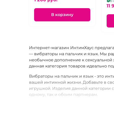
ана
В 
11 
В корзину
Интернет-магазин ИнтимХаус предлага
— вибраторы на пальчик и язык. Мы ра
необычное дополнение к сексуальной 
данная категория товаров идеально под
Вибраторы на пальчик и язык - это инт
вашей интимной жизни. Добавьте в св
игрушкой. Изделия данной категории 
одному, так и обоим партнерам.
Мы гарантируем нашим клиентам анон
Любой товар будет доставлен в специа