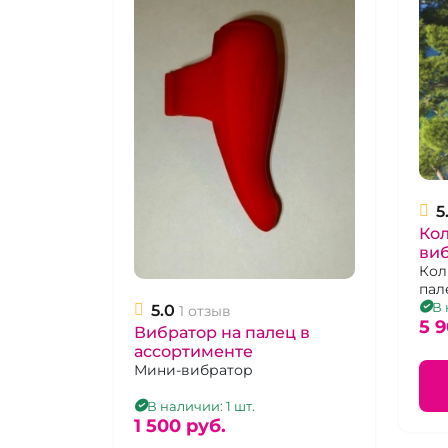
5
Кол
ви
пер
Кол
пал
Rin
про
В 
5.0
1 отзыв
5 9
Вибратор на палец в
ассортименте
Мини-вибратор
В наличии: 1 шт.
1 500 pуб.