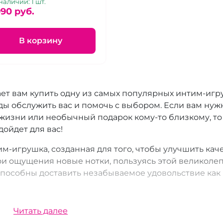
льная вибропробочка.
наличии: 1 шт.
990 pуб.
В корзину
ет вам купить одну из самых популярных интим-иг
ды обслужить вас и помочь с выбором. Если вам нуж
жизни или необычный подарок кому-то близкому, то
ойдет для вас!
им-игрушка, созданная для того, чтобы улучшить кач
ои ощущения новые нотки, пользуясь этой великоле
способны доставить незабываемое удовольствие как
имность и конфиденциальность при оформлении зак
Читать далее
льной упаковке, не выдавая содержимого.