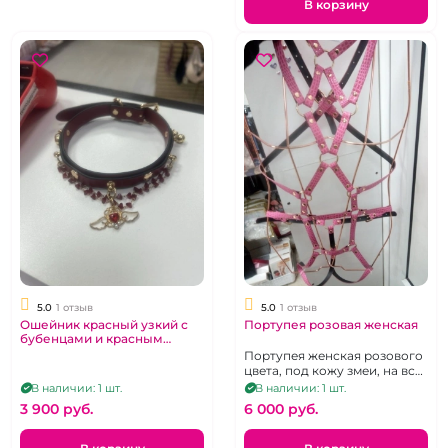
В корзину
5.0
1 отзыв
5.0
1 отзыв
Ошейник красный узкий с
Портупея розовая женская
бубенцами и красным
украшением
Портупея женская розового
цвета, под кожу змеи, на всё
тело
В наличии: 1 шт.
В наличии: 1 шт.
3 900 pуб.
6 000 pуб.