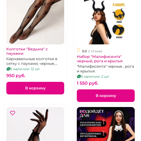
Колготки "Ведьма" с
5.0
2 отзыва
пауками
Набор "Малифисента"
Карнавальные колготки в
черный, рога и крылья
сетку с пауками, черные,
"Малифисента" черные , рога
размер универсальный
В наличии: 12 шт.
и крылья.
950 pуб.
В наличии: 2 шт.
1 550 pуб.
В корзину
В корзину