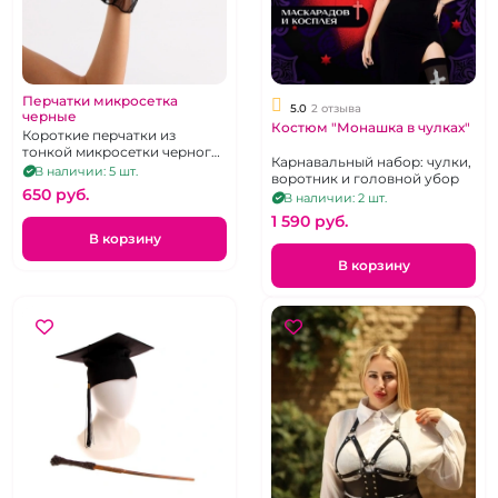
Перчатки микросетка
5.0
2 отзыва
черные
Костюм "Монашка в чулках"
Короткие перчатки из
тонкой микросетки черного
Карнавальный набор: чулки,
цвета
В наличии: 5 шт.
воротник и головной убор
650 pуб.
В наличии: 2 шт.
1 590 pуб.
В корзину
В корзину