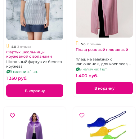
5.0
2 отзыва
5.0
3 отзыва
Плащ розовый плюшевый
Фартук школьницы
кружевной с воланами
плащ на завязках с
Школьный фартук из белого
капюшоном, для косплеев,
кружева
вечеринок и ролевых игр
В наличии: 1 шт.
В наличии: 1 шт.
1 400 pуб.
1 350 pуб.
В корзину
В корзину