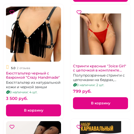
Стринги красные "Joice Girl"
5.0
2 отзыва
с цепочкой в комплекте
Бюстгальтер черный с
размер XL
Полупрозрачные стринги с
бахромой "Crazy Handmade"
цепочками на бедрах,
Бюстгальтер из натуральной
красные, 42-46
В наличии: 2 шт.
кожи и черной замши
799 pуб.
В наличии: 4 шт.
3 500 pуб.
В корзину
В корзину