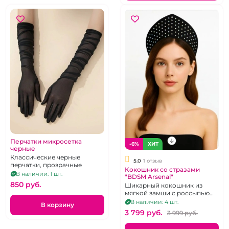
Перчатки микросетка
-6%
ХИТ
черные
Классические черные
5.0
1 отзыв
перчатки, прозрачные
Кокошник со стразами
В наличии: 1 шт.
"BDSM Arsenal"
850 pуб.
Шикарный кокошник из
мягкой замши с россыпью
страз.
В наличии: 4 шт.
В корзину
3 799 pуб.
3 999 pуб.