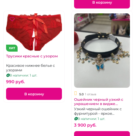
В корзину
ХИТ
Трусики красные с узором
Красивое нижнее белье с
узорами
В наличии: 1 шт.
990 pуб.
В корзину
5.0
1 отзыв
Ошейник черный узкий с
украшением в видже
бабочек с голубыми
Узкий черный ошейник с
камушками
фурнитурой - яркое
дополнение образа
В наличии: 1 шт.
3 900 pуб.