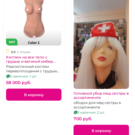
ХИТ
5.0
2 отзыва
Костюм на все тело с
грудью и вагиной кибер
кожа "Вторая кожа"
Реалистичный костюм
перевоплощения с грудью
третьего размера и вагиной
В наличии: 1 шт.
58 000 pуб.
Головной убор мед сестры в
В корзину
ассортименте
ободок для мед сестры в
ассортименте
В наличии: 2 шт.
700 pуб.
В корзину