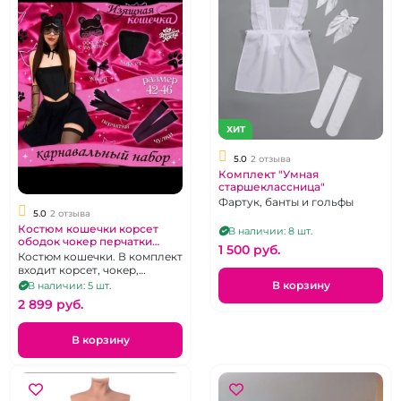
ХИТ
5.0
2 отзыва
Комплект "Умная
старшеклассница"
Фартук, банты и гольфы
5.0
2 отзыва
Костюм кошечки корсет
В наличии: 8 шт.
ободок чокер перчатки
1 500 pуб.
чулки
Костюм кошечки. В комплект
входит корсет, чокер,
перчатки, чулки, ободок.
В корзину
В наличии: 5 шт.
2 899 pуб.
В корзину