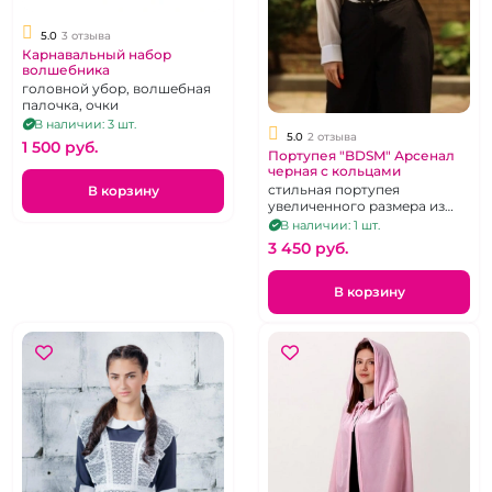
5.0
3 отзыва
Карнавальный набор
волшебника
головной убор, волшебная
палочка, очки
В наличии: 3 шт.
5.0
2 отзыва
1 500 pуб.
Портупея "BDSM" Арсенал
черная с кольцами
стильная портупея
В корзину
увеличенного размера из
натуральной кожи, для
В наличии: 1 шт.
большой груди
3 450 pуб.
В корзину