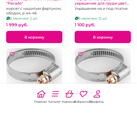
"Pecado"
украшение для груди цвет
серебро
корсет с нашитым фартуком,
Украшение на и под платье
ободок, р 44-46
В наличии: 2 шт.
В наличии: 12 шт.
1 999 pуб.
1 100 pуб.
В корзину
В корзину
Хомут металлический в
Хомуты
ассортименте
Хомут металлический
Хомуты металлические
Главная
Каталог
Корзина
Избранное
Профиль
разного диаметра
В наличии: 30 шт.
В наличии: 16 шт.
70 pуб.
150 pуб.
В корзину
В корзину