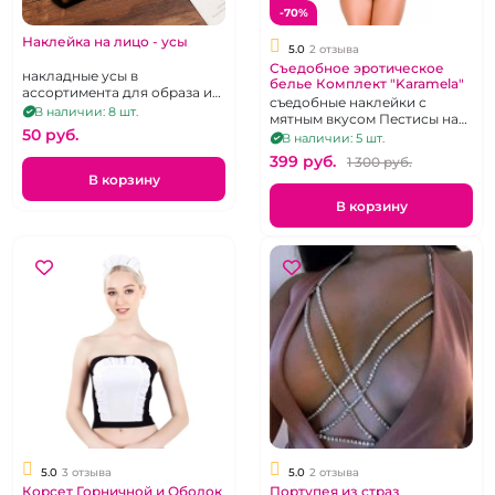
-70%
Наклейка на лицо - усы
5.0
2 отзыва
Съедобное эротическое
накладные усы в
белье Комплект "Karamela"
ассортимента для образа и
съедобные наклейки с
перевоплощения
В наличии: 8 шт.
мятным вкусом Пестисы на
50 pуб.
груди и зону бикини
В наличии: 5 шт.
399 pуб.
1 300 pуб.
В корзину
В корзину
5.0
3 отзыва
5.0
2 отзыва
Корсет Горничной и Ободок
Портупея из страз