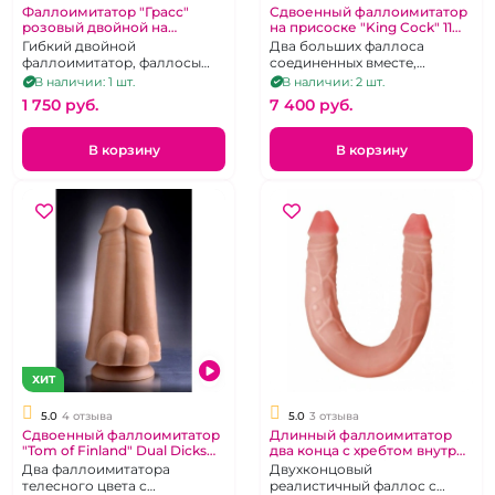
Фаллоимитатор "Грасс"
Сдвоенный фаллоимитатор
розовый двойной на
на присоске "King Cock" 11
присоске
Two Cocks One Hole
Гибкий двойной
Два больших фаллоса
фаллоимитатор, фаллосы
соединенных вместе,
разной длины и диаметра
диаметр 9 см
В наличии: 1 шт.
В наличии: 2 шт.
1 750 pуб.
7 400 pуб.
В корзину
В корзину
ХИТ
5.0
4 отзыва
5.0
3 отзыва
Сдвоенный фаллоимитатор
Длинный фаллоимитатор
"Tom of Finland" Dual Dicks
два конца с хребтом внутри
на присоске
"Lola" Sexual Instinct
Два фаллоимитатора
Двухконцовый
телесного цвета с
реалистичный фаллос с