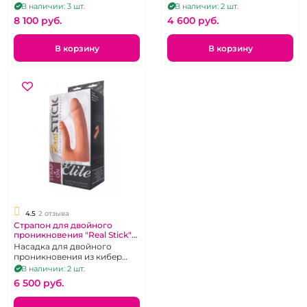
мошонками, соединенные
внутренним хребтом
В наличии: 3 шт.
В наличии: 2 шт.
между собой.
8 100 pуб.
4 600 pуб.
В корзину
В корзину
4.5
2 отзыва
Страпон для двойного
проникновения "Real Stick"
Насадка и трусики со
Насадка для двойного
штырьком
проникновения из кибер
кожи
В наличии: 2 шт.
6 500 pуб.