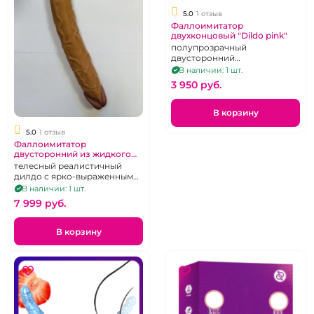
5.0
1 отзыв
Фаллоимитатор
двухконцовый "Dildo pink"
полупрозрачный
двусторонний
фаллоимитатор из геля,
В наличии: 1 шт.
загнутый в форме подковы,
3 950 pуб.
розовый
В корзину
5.0
1 отзыв
Фаллоимитатор
двусторонний из жидкого
силикона "Тяни-толкай"
телесный реалистичный
дилдо с ярко-выраженными
головками, 43 см
В наличии: 1 шт.
7 999 pуб.
В корзину