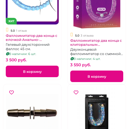
ХИТ
5.0
1 отзыв
Фаллоимитатор два конца с
5.0
3 отзыва
елочкой Анально-
Фаллоимитатор два конца с
Вагинальный
Гелевый двухсторонний
клиторальным
стимулятором
фаллос 45 см.
Двухконцевой
фаллоимитатор со съемной
В наличии: 6 шт.
вибро пулей.
В наличии: 4 шт.
3 500 pуб.
3 550 pуб.
В корзину
В корзину