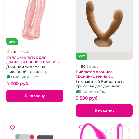
ХИТ
5.0
1 отзыв
ХИТ
Фаллоимитатор для
двойного проникновения
"Lola" Baroque Pearl розовый
5.0
1 отзыв
Двойной фаллос на
с перлумутром
шикарной присоске,
Вибратор двойное
проникновение с
В наличии: 5 шт.
беспроводным пультом
Компактный Вибратор на
4 200 pуб.
"Yunman"
присоске для двойного
проникновения с д\у
В наличии: 1 шт.
В корзину
9 500 pуб.
В корзину