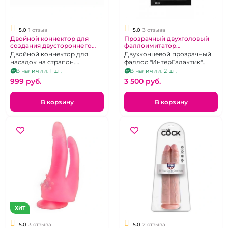
5.0
1 отзыв
5.0
3 отзыва
Двойной коннектор для
Прозрачный двухголовый
создания двустороннего
фаллоимитатор
страпона
"Intergalactic" Infinity
Двойной коннектор для
Двухконцевой прозрачный
насадок на страпон.
фаллос "ИнтерГалактик"
Соеденив две насадки -
Инфинити
В наличии: 1 шт.
В наличии: 2 шт.
получится двухсторонний
999 pуб.
3 500 pуб.
фаллос
В корзину
В корзину
ХИТ
5.0
3 отзыва
5.0
2 отзыва