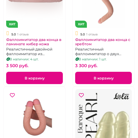
ХИТ
ХИТ
5.0
1 отзыв
5.0
1 отзыв
Фаллоимитатор два конца в
Фаллоимитатор два конца с
ламинате кибер кожа
хребтом
Реалистичный двойной
Реалистичный
фаллоимитатор из
фаллоимитатор о двух
киберкожи с внутренним
концах из TPE телесного
В наличии: 4 шт.
В наличии: 1 шт.
хребтом, гнущийся
цвета.
3 500 pуб.
3 300 pуб.
В корзину
В корзину