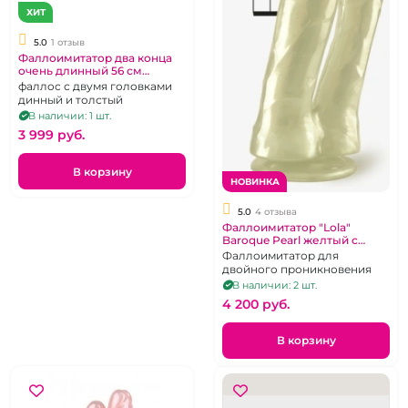
ХИТ
5.0
1 отзыв
Фаллоимитатор два конца
очень длинный 56 см
"Гигантелло"
фаллос с двумя головками
динный и толстый
В наличии: 1 шт.
3 999 pуб.
В корзину
НОВИНКА
5.0
4 отзыва
Фаллоимитатор "Lola"
Baroque Pearl желтый с
перлумутром для двойного
Фаллоимитатор для
проникновения
двойного проникновения
В наличии: 2 шт.
4 200 pуб.
В корзину