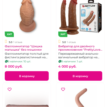
ХИТ
ХИТ
5.0
1 отзыв
5.0
1 отзыв
Фаллоимитатор "Шишка
Вибратор для двойного
малышка" без мошонки
проникновения "PrettyLove"
на присоске
Фаллоимитатор толстый для
Перезаряжаемый анально-
фистинга реалистичный на
вагинальный вибратор на
присоске
присоске с двумя головами
В наличии: 10 шт.
В наличии: 1 шт.
8 000 pуб.
4 000 pуб.
В корзину
В корзину