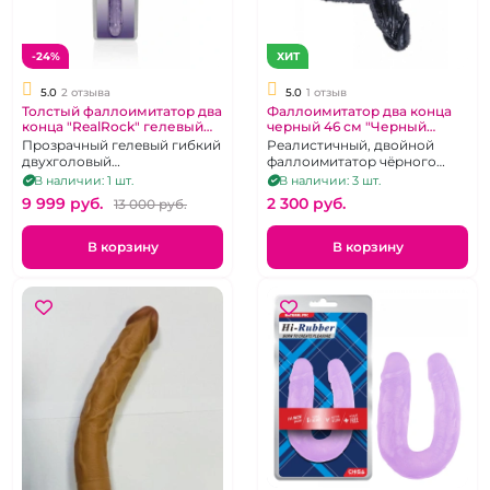
-24%
ХИТ
5.0
2 отзыва
5.0
1 отзыв
Толстый фаллоимитатор два
Фаллоимитатор два конца
конца "RealRock" гелевый
черный 46 см "Черный
фиолетовый 45 см
Змей"
Прозрачный гелевый гибкий
Реалистичный, двойной
двухголовый
фаллоимитатор чёрного
фаллоимитатор.
цвета.
В наличии: 1 шт.
В наличии: 3 шт.
9 999 pуб.
2 300 pуб.
13 000 pуб.
В корзину
В корзину