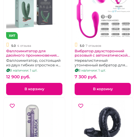
ХИТ
5.0
4 отзыва
5.0
7 отзывов
Фаллоимитатор для
Вибратор двухсторонний
двойного проникновения
розовый с автоматической
"Fun Factory" Ryde зеленый
мануальной стимуляции на
Фаллоимитатор, состоящий
Нереалистичный
клитора, точки G и простаты
из двух гибких отростков на
утонченный вибратор для
"S-Hande" Bulbasaur
нескользящей платформе
пары, соло и даже двух пар!
В наличии: 1 шт.
В наличии: 1 шт.
12 900 pуб.
7 300 pуб.
В корзину
В корзину