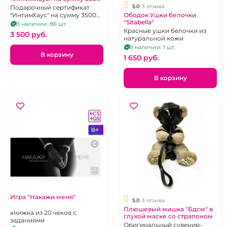
рублей
5.0
3 отзыва
Подарочный сертификат
"ИнтимХаус" на сумму 3500
Ободок Ушки белочки
"Sitabella"
руб.
В наличии: 86 шт.
Красные ушки белочки из
3 500 pуб.
натуральной кожи
В наличии: 1 шт.
В корзину
1 650 pуб.
В корзину
Игра "Накажи меня"
5.0
3 отзыва
Плюшевый мишка "Бдсм" в
книжка из 20 чеков с
глухой маске со страпоном
заданиями
Оригинальный сувенир-