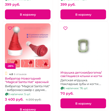
399 pуб.
399 pуб.
В корзину
В корзину
-20%
Игрушка детская/рогатка/
4.8
6 отзывов
светящиеся клыки и когти
Вибратор Новогодний
Детская игрушка.
"Magical Santa Hat" красный
Накладные зубы и когти.
Вибратор "Magical Santa Hat"
Костюм на Хэллоуин.
В наличии: 76 шт.
- вибромассажёр с двумя
Рогатка. Сквиш
70 pуб.
точками контакта. Имеет 10
В наличии: 5 шт.
уровней вибрации на
3 400 pуб.
4 200 pуб.
кончике шляпки и 5
В корзину
режимов стимуляции
горошинки у ее основания.
В корзину