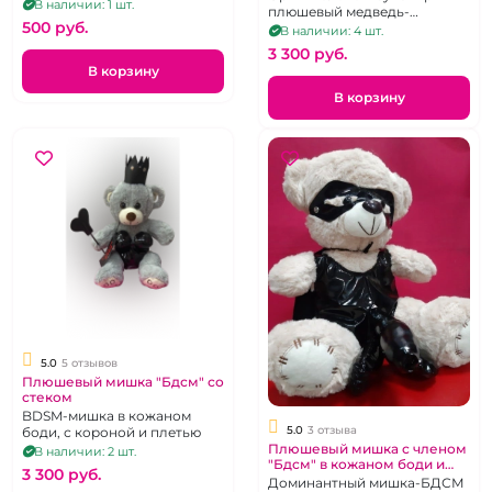
В наличии: 1 шт.
плюшевый медведь-
500 pуб.
сабмиссив в эротическом
В наличии: 4 шт.
БДСМ костюме
3 300 pуб.
В корзину
В корзину
5.0
5 отзывов
Плюшевый мишка "Бдсм" со
стеком
BDSM-мишка в кожаном
5.0
3 отзыва
боди, с короной и плетью
Плюшевый мишка с членом
В наличии: 2 шт.
"Бдсм" в кожаном боди и
3 300 pуб.
маске
Доминантный мишка-БДСМ