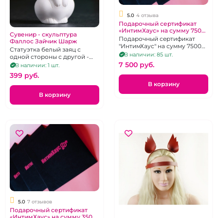
5.0
4 отзыва
Подарочный сертификат
«ИнтимХаус» на сумму 7500
Сувенир - скульптура
рублей
Подарочный сертификат
Фаллос Зайчик Шарж
"ИнтимХаус" на сумму 7500
Статуэтка белый заяц с
руб.
В наличии: 85 шт.
одной стороны с другой -
фаллос из мраморной
7 500 pуб.
В наличии: 1 шт.
крошки 8,5 см
399 pуб.
В корзину
В корзину
5.0
7 отзывов
Подарочный сертификат
«ИнтимХаус» на сумму 3500