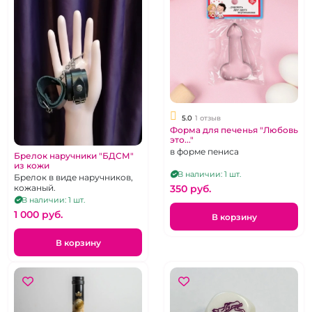
5.0
1 отзыв
Форма для печенья "Любовь
это..."
в форме пениса
Брелок наручники "БДСМ"
из кожи
В наличии: 1 шт.
Брелок в виде наручников,
350 pуб.
кожаный.
В наличии: 1 шт.
1 000 pуб.
В корзину
В корзину