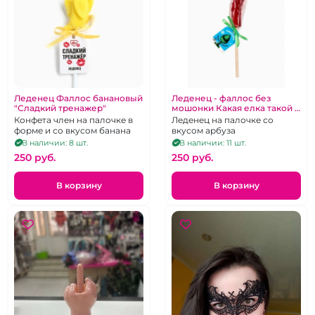
Леденец Фаллос банановый
Леденец - фаллос без
"Сладкий тренажер"
мошонки Какая елка такой и
подарок"
Конфета член на палочке в
Леденец на палочке со
форме и со вкусом банана
вкусом арбуза
В наличии: 8 шт.
В наличии: 11 шт.
250 pуб.
250 pуб.
В корзину
В корзину