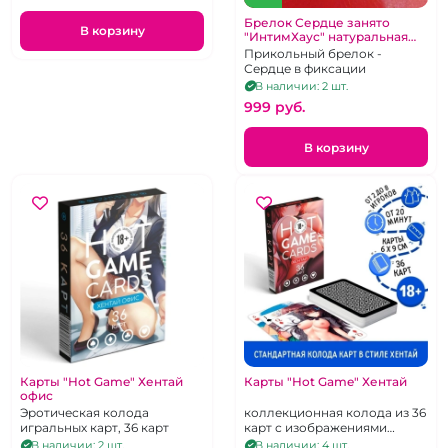
Брелок Сердце занято
В корзину
"ИнтимХаус" натуральная
кожа
Прикольный брелок -
Сердце в фиксации
В наличии: 2 шт.
999 pуб.
В корзину
Карты "Hot Game" Хентай
Карты "Hot Game" Хентай
офис
Эротическая колода
коллекционная колода из 36
игральных карт, 36 карт
карт с изображениями
горячих аниме-девушек
В наличии: 2 шт.
В наличии: 4 шт.