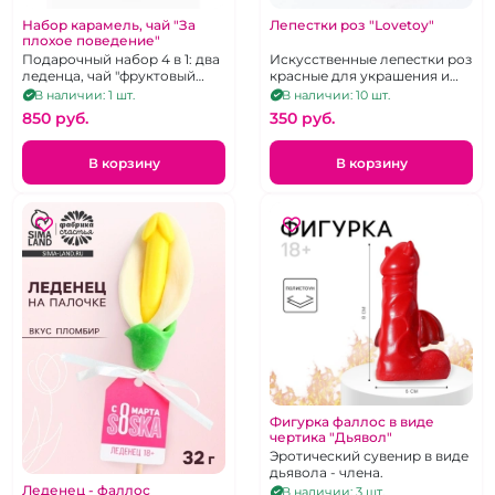
Набор карамель, чай "За
Лепестки роз "Lovetoy"
плохое поведение"
Подарочный набор 4 в 1: два
Искусственные лепестки роз
леденца, чай "фруктовый
красные для украшения и
микс", наручники
романтики, в прозрачном
В наличии: 1 шт.
В наличии: 10 шт.
фиолетового цвета.
сатиновом мешочке
850 pуб.
350 pуб.
В корзину
В корзину
Фигурка фаллос в виде
чертика "Дьявол"
Эротический сувенир в виде
дьявола - члена.
Леденец - фаллос
В наличии: 3 шт.