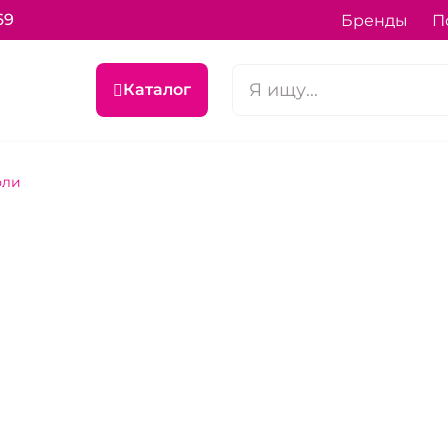
69
Бренды
П
Каталог
фли