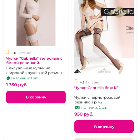
5.0
2 отзыва
Чулки "Gabriella" телесные с
белой резинкой.
Сексуальные чулки на
широкой кружевной резинке.
Размер 1-2
В наличии: 1 шт.
4.5
2 отзыва
1 350 pуб.
Чулки Gabriella беж 1/2
В корзину
Чулки с черно-розовой
резинкой р.1-2
В наличии: 2 шт.
950 pуб.
В корзину