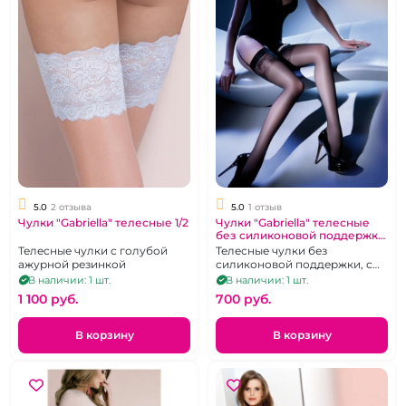
5.0
2 отзыва
5.0
1 отзыв
Чулки "Gabriella" телесные 1/2
Чулки "Gabriella" телесные
без силиконовой поддержки
р.1-2
Телесные чулки с голубой
Телесные чулки без
ажурной резинкой
силиконовой поддержки, с
цветочным узором
В наличии: 1 шт.
В наличии: 1 шт.
1 100 pуб.
700 pуб.
В корзину
В корзину