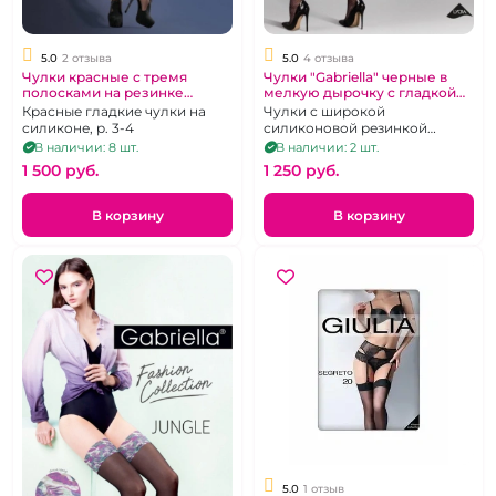
5.0
2 отзыва
5.0
4 отзыва
Чулки красные с тремя
Чулки "Gabriella" черные в
полосками на резинке
мелкую дырочку с гладкой
"Gabriella"
резинкой
Красные гладкие чулки на
Чулки с широкой
силиконе, р. 3-4
силиконовой резинкой
черного цвета, р. 1-2
В наличии: 8 шт.
В наличии: 2 шт.
1 500 pуб.
1 250 pуб.
В корзину
В корзину
5.0
1 отзыв