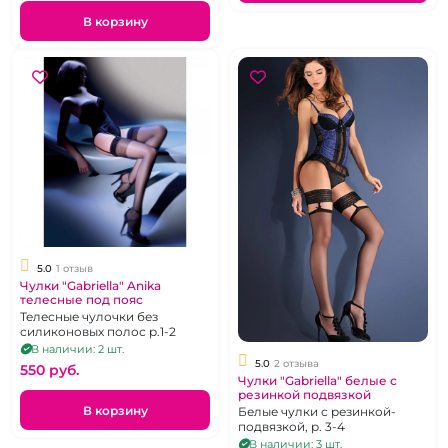
В корзину
5.0
1 отзыв
Чулки "Gabriella" Anika
телесные под пояс
Телесные чулочки без
силиконовых полос р.1-2
В наличии: 2 шт.
5.0
2 отзыва
550 pуб.
Чулки "Gabriella" белые с
резинкой подвязкой
В корзину
Белые чулки с резинкой-
подвязкой, р. 3-4
В наличии: 3 шт.