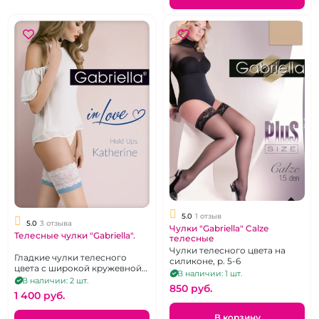
5.0
1 отзыв
5.0
3 отзыва
Чулки "Gabriella" Calze
Телесные чулки "Gabriella".
телесные
Чулки телесного цвета на
Гладкие чулки телесного
силиконе, р. 5-6
цвета с широкой кружевной
В наличии: 1 шт.
резинкой на силиконе, р. 1-2.
В наличии: 2 шт.
850 pуб.
1 400 pуб.
В корзину