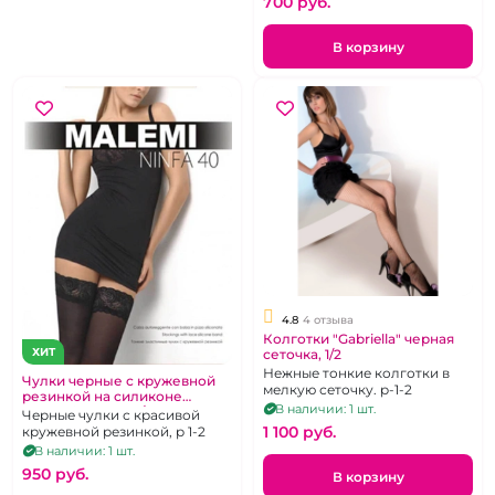
700 pуб.
В корзину
4.8
4 отзыва
Колготки "Gabriella" черная
ХИТ
сеточка, 1/2
Нежные тонкие колготки в
Чулки черные с кружевной
мелкую сеточку. р-1-2
резинкой на силиконе
В наличии: 1 шт.
"Malemi" 40 ден 1/2
Черные чулки с красивой
1 100 pуб.
кружевной резинкой, р 1-2
В наличии: 1 шт.
950 pуб.
В корзину