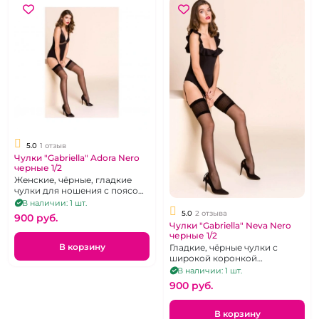
5.0
1 отзыв
Чулки "Gabriella" Adora Nero
черные 1/2
Женские, чёрные, гладкие
чулки для ношения с поясом
или корсетом с пажами.
В наличии: 1 шт.
Плотность 15 Den, Р.36-42
5.0
2 отзыва
900 pуб.
Чулки "Gabriella" Neva Nero
черные 1/2
В корзину
Гладкие, чёрные чулки с
широкой коронкой
предназначенные для
В наличии: 1 шт.
ношения с поясом. Р 40-44
900 pуб.
В корзину