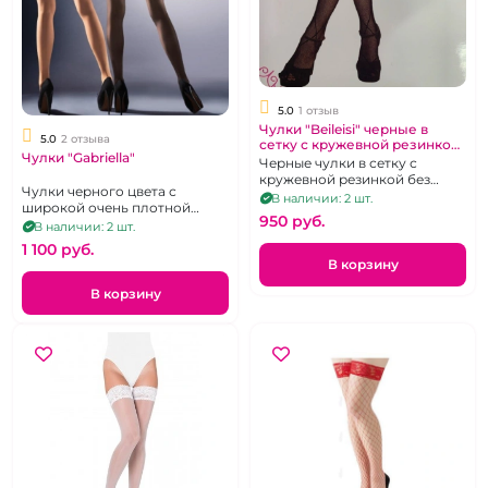
5.0
1 отзыв
Чулки "Beileisi" черные в
5.0
2 отзыва
сетку с кружевной резинкой
Чулки "Gabriella"
без силикона р 2-3
Черные чулки в сетку с
кружевной резинкой без
Чулки черного цвета с
силикона
В наличии: 2 шт.
широкой очень плотной
950 pуб.
резинкой на силиконе. р. 1-2
В наличии: 2 шт.
1 100 pуб.
В корзину
В корзину