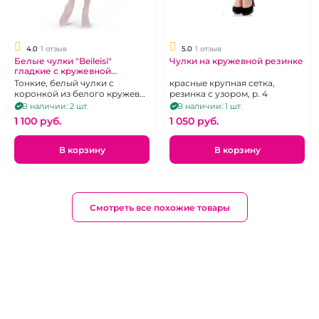
4.0
1 отзыв
5.0
1 отзыв
Белые чулки "Beileisi"
Чулки на кружевной резинке
гладкие с кружевной
резинкой на силиконе р 2-3
Тонкие, белый чулки с
красные крупная сетка,
коронкой из белого кружева
резинка с узором, р. 4
усиленного силиконом.
В наличии: 2 шт.
В наличии: 1 шт.
Размер 2-3
1 100 pуб.
1 050 pуб.
В корзину
В корзину
Смотреть все похожие товары