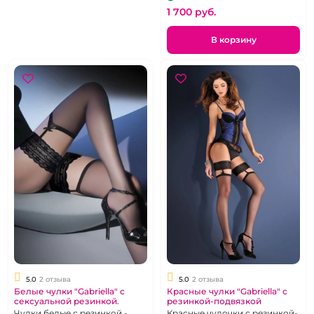
1 700 pуб.
В корзину
5.0
2 отзыва
5.0
2 отзыва
Белые чулки "Gabriella" с
Красные чулки "Gabriella" с
сексуальной резинкой.
резинкой-подвязкой
Чулки белые с резинкой -
Красные чулочки с резинкой-