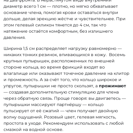
диаметр всего 1 см — плотно, но мягко обхватывает
основание члена, помогая крови оставаться внутри
дольше, делая эрекцию жёстче и чувствительнее. При
этом гелевый силикон тянется до 4 см, так что
натяжение остаётся комфортным, без излишнего
давления.
Ширина 1,5 см распределяет нагрузку равномерно —
никаких тонких резинок, впивающихся в кожу. Восемь
крупных пупырышек, расположенных по внешней
стороне кольца, во время фрикций входят во
влагалище или оказывают точечное давление на клитор
и промежность. А за счёт того, что кольцо широкое и
упругое, пупырышки не просто скользят, а
прожимают
— создавая дополнительную стимуляцию для члена
через обратную связь. Проще говоря: вы двигаетесь —
пупырышки массируют партнёршу — кольцо
пульсирует от её сжатий — член получает двойную
волну ощущений. Розовый цвет, гелевая мягкость,
простота в уходе. Рекомендуем использовать с любой
смазкой на водной основе.