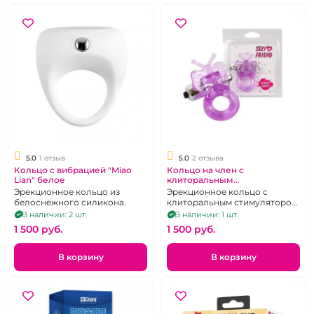
5.0
1 отзыв
5.0
2 отзыва
Кольцо с вибрацией "Miao
Кольцо на член с
Lian" белое
клиторальным
стимулятором Бабочка "Sexy
Эрекционное кольцо из
Эрекционное кольцо с
Friend" сиреневое
белоснежного силикона.
клиторальным стимулятором
в виде бабочки с вибрацией
В наличии: 2 шт.
В наличии: 1 шт.
1 500 pуб.
1 500 pуб.
В корзину
В корзину