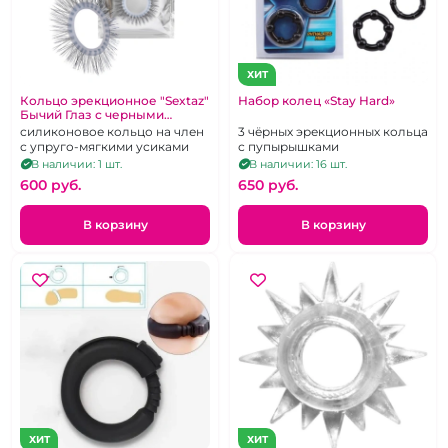
ХИТ
Кольцо эрекционное "Sextaz"
Набор колец «Stay Hard»
Бычий Глаз с черными
ресничками
силиконовое кольцо на член
3 чёрных эрекционных кольца
с упруго-мягкими усиками
с пупырышками
В наличии: 1 шт.
В наличии: 16 шт.
600 pуб.
650 pуб.
В корзину
В корзину
ХИТ
ХИТ