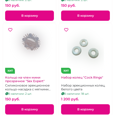
150 pуб.
150 pуб.
В корзину
В корзину
ХИТ
ХИТ
Кольцо на член мини
Набор колец "Cock Rings"
прозрачное "Sex Expert"
Силиконовое эрекционное
Набор эрекционных колец,
кольцо-насадка с мягкими
белого цвета
шипами и усиками
В наличии: 2 шт.
В наличии: 18 шт.
150 pуб.
1 200 pуб.
В корзину
В корзину