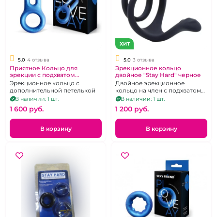
ХИТ
5.0
4 отзыва
5.0
3 отзыва
Приятное Кольцо для
Эрекционное кольцо
эрекции с подхватом
двойное "Stay Hard" черное
мошонки "Sexy Friend" Play
Эрекционное кольцо с
Двойное эрекционное
синее
дополнительной петелькой
кольцо на член с подхватом
мошшонки
В наличии: 1 шт.
В наличии: 1 шт.
1 600 pуб.
1 200 pуб.
В корзину
В корзину