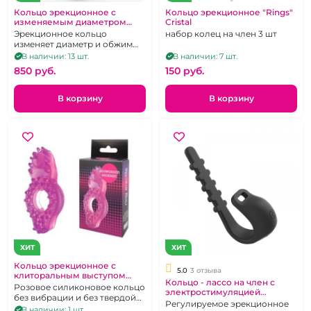
Кольцо эрекционное с
Кольцо эрекционное "Rings"
изменяемым диаметром
Сristal
"Joker"
Эрекционное кольцо
набор колец на член 3 шт
изменяет диаметр и обжим
без отрыва от секса. Черное
В наличии: 13 шт.
В наличии: 7 шт.
или белое
850 pуб.
150 pуб.
В корзину
В корзину
ХИТ
ХИТ
Кольцо эрекционное с
5.0
3 отзыва
клиторальным выступом
Кольцо - лассо на член с
«Эровумен»
Розовое силиконовое кольцо
электростимуляцией
без вибрации и без твердой
регулируемый диаметр "S-
Регулируемое эрекционное
бусины внутри
В наличии: 1 шт.