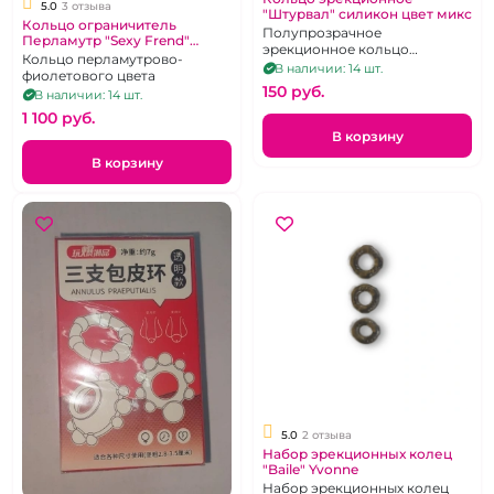
5.0
3 отзыва
"Штурвал" силикон цвет микс
Кольцо ограничитель
Полупрозрачное
Перламутр "Sexy Frend"
эрекционное кольцо
силикон фиолетовое
Кольцо перламутрово-
"Штурвал"
В наличии: 14 шт.
фиолетового цвета
150 pуб.
В наличии: 14 шт.
1 100 pуб.
В корзину
В корзину
5.0
2 отзыва
Набор эрекционных колец
"Baile" Yvonne
Набор эрекционных колец