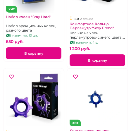
ХИТ
Набор колец "Stay Hard"
5.0
2 отзыва
Комфортное Кольцо
Набор эрекционных колец,
Перламутр "Sexy Frend"
разного цвета
силиконовое синее
Кольцо на член
В наличии: 10 шт.
перламутрово-синего цвета.
650 pуб.
Сексуальная игра. Ребристая
В наличии: 4 шт.
поверхность
1 200 pуб.
В корзину
В корзину
ХИТ
Кольцо эрекционное