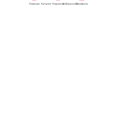
Главная
Каталог
Корзина
Избранное
Профиль
Наши соц
сети:
Если есть
вопросы:
КОНТАКТЫ В НИКЕЛЕ
8 (800) 301-70-69
intimhouse@mail.ru
КАТАЛОГ
Подарки и сувениры