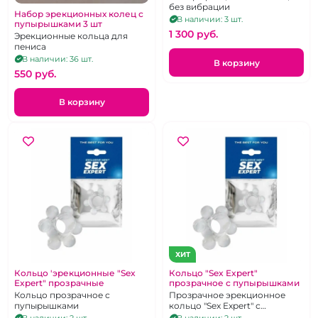
без вибрации
Набор эрекционных колец с
В наличии: 3 шт.
пупырышками 3 шт
1 300 pуб.
Эрекционные кольца для
пениса
В наличии: 36 шт.
В корзину
550 pуб.
В корзину
ХИТ
Кольцо 'эрекционные "Sex
Кольцо "Sex Expert"
Expert" прозрачные
прозрачное с пупырышками
Кольцо прозрачное с
Прозрачное эрекционное
пупырышками
кольцо "Sex Expert" с
пупырыками
В наличии: 2 шт.
В наличии: 2 шт.