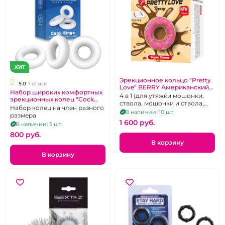
ХИТ
Эрекционное кольцо "Pretty
5.0
1 отзыв
Love" BERRY Американский
Набор широких комфортных
пончик
4 в 1 (для утяжки мошонки,
эрекционных колец "Cock
ствола, мошонки и ствола,
Rings" белые разного
Набор колец на член разного
ограничитель
В наличии: 10 шт.
размера
размера
проникновения)
1 600 pуб.
В наличии: 5 шт.
800 pуб.
В корзину
В корзину