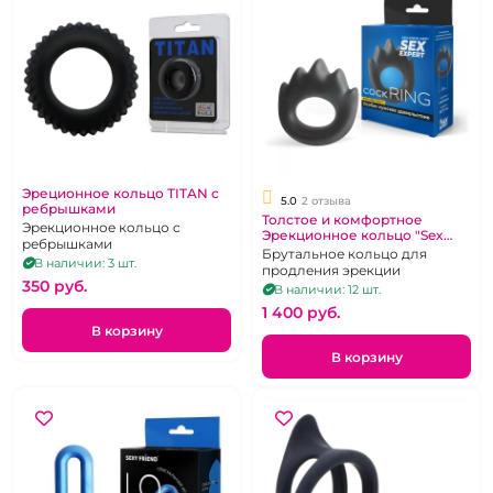
Эреционное кольцо TITAN с
5.0
2 отзыва
ребрышками
Толстое и комфортное
Эрекционное кольцо с
Эрекционное кольцо "Sex
ребрышками
Expert" Корона
Брутальное кольцо для
В наличии: 3 шт.
продления эрекции
350 pуб.
В наличии: 12 шт.
1 400 pуб.
В корзину
В корзину