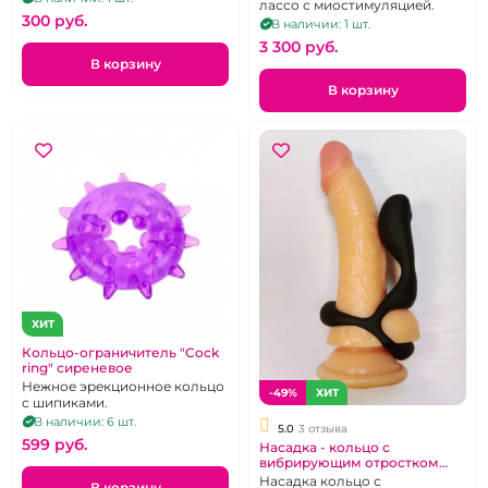
hande" Lightning ring черное
лассо с миостимуляцией.
300 pуб.
В наличии: 1 шт.
3 300 pуб.
В корзину
В корзину
ХИТ
Кольцо-ограничитель "Cock
ring" сиреневое
Нежное эрекционное кольцо
-49%
ХИТ
с шипиками.
В наличии: 6 шт.
5.0
3 отзыва
599 pуб.
Насадка - кольцо с
вибрирующим отростком
для массажа члена "Мужское
Насадка кольцо с
В корзину