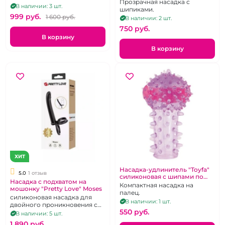
Прозрачная насадка с
В наличии: 3 шт.
шипиками.
999 pуб.
1 600 pуб.
В наличии: 2 шт.
750 pуб.
В корзину
В корзину
ХИТ
Насадка-удлинитель "Toyfa"
5.0
1 отзыв
силиконовая с шипами по
Насадка с подхватом на
всей длине сиреневая
Компактная насадка на
мошонку "Pretty Love" Moses
палец.
силиконовая насадка для
В наличии: 1 шт.
двойного проникновения с
550 pуб.
подхватом для мошонки,
В наличии: 5 шт.
гибкая, черная
1 890 pуб.