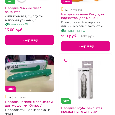
ХИТ
-38%
Насадка "Бычий глаз"
5.0
2 отзыва
закрытая
Насадка на член Кукуруза с
силиконовая, с упруго-
подхватом для мошонки
мягкими усиками, с
Прикольная Насадка на
подхватом мошонки
В наличии: 15 шт.
длинный член с закрытой
1 700 pуб.
головкой
В наличии: 1 шт.
999 pуб.
1 600 pуб.
В корзину
В корзину
-38%
5.0
4 отзыва
ХИТ
Насадка на член с подхватом
для мошонки "Огурец"
Насадка "Toyfa" закрытая
Нереалистичная насадка на
прозрачная с шипами
член