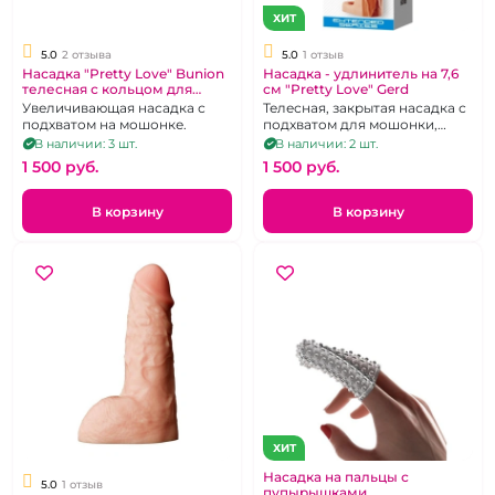
ХИТ
5.0
2 отзыва
5.0
1 отзыв
Насадка "Pretty Love" Bunion
Насадка - удлинитель на 7,6
телесная с кольцом для
см "Pretty Love" Gerd
мошонки удлинение на 25
Увеличивающая насадка с
Телесная, закрытая насадка с
мм
подхватом на мошонке.
подхватом для мошонки,
увеличение на 76 мм
В наличии: 3 шт.
В наличии: 2 шт.
1 500 pуб.
1 500 pуб.
В корзину
В корзину
ХИТ
Насадка на пальцы с
5.0
1 отзыв
пупырышками