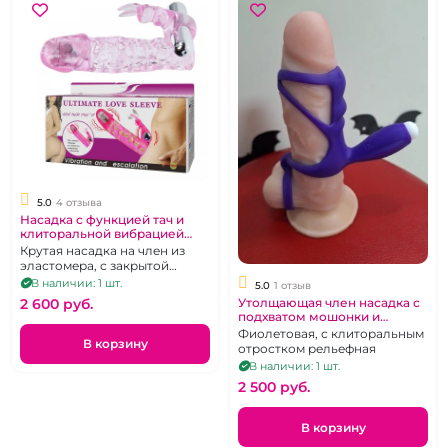
5.0
4 отзыва
Насадка с функцией тач и
клиторальной вибрацией
«Ultimate» Сенсо Тач
Крутая насадка на член из
эластомера, с закрытой
головкой, два вибратора
В наличии: 1 шт.
5.0
1 отзыв
2 600 pуб.
Утолщающая член насадка с
подхватом мошонки и
клиторальным
Фиолетовая, с клиторальным
В корзину
стимулятором
отростком рельефная
В наличии: 1 шт.
2 500 pуб.
В корзину