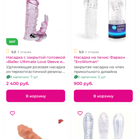
ХИТ
5.0
3 отзыва
5.0
2 отзыва
Насадка с закрытой головкой
Насадка на пенис Фараон
«Baile» Ultimate Love Sleeve и
"EroWoman"
клиторальным
Удлиняющая розовая насадка
закрытая насадка на член
стимулятором
из термопластичной резины и
прикольного дизайна
вибропуля.
В наличии: 7 шт.
В наличии: 5 шт.
2 400 pуб.
900 pуб.
В корзину
В корзину