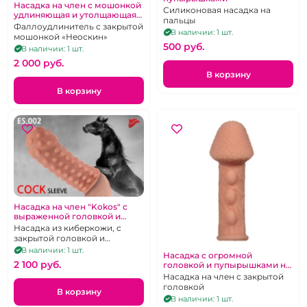
Насадка на член с мошонкой
Силиконовая насадка на
удлиняющая и утолщающая
пальцы
"Неоскин" 16.5 см
Фаллоудлинитель с закрытой
В наличии: 1 шт.
мошонкой «Неоскин»
500 pуб.
В наличии: 1 шт.
2 000 pуб.
В корзину
В корзину
Насадка на член "Kokos" с
выраженной головкой и
пупырышками
Насадка из киберкожи, с
закрытой головкой и
пупырышками
В наличии: 1 шт.
Насадка с огромной
2 100 pуб.
головкой и пупырышками на
стволе "Kokos"
Насадка на член с закрытой
головкой
В корзину
В наличии: 1 шт.