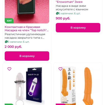
"Erowoman" Змея
Насадка в виде змеи
искусителя с язычком
В наличии: 6 шт.
900 pуб.
ХИТ
Компактная и Красивая
В корзину
Насадка на член "Top notch"
закрытая реалистичная с
Реалистичная удлиняющая
подхватом мошонки
насадка закрытого типа с
отверстием для мошонки.
В наличии: 6 шт.
2 000 pуб.
В корзину