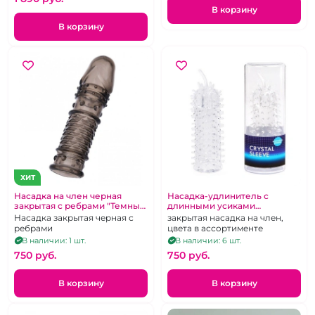
В корзину
В корзину
ХИТ
Насадка на член черная
Насадка-удлинитель с
закрытая с ребрами "Темный
длинными усиками
Лорд"
Пушистик «Эровумен»
Насадка закрытая черная с
закрытая насадка на член,
ребрами
цвета в ассортименте
В наличии: 1 шт.
В наличии: 6 шт.
750 pуб.
750 pуб.
В корзину
В корзину