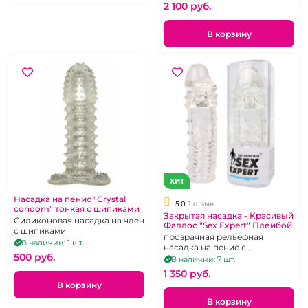
2 100 pуб.
В корзину
ХИТ
Насадка на пенис "Crystal
5.0
1 отзыв
condom" тонкая с шипиками
Закрытая насадка - Красивый
Силиконовая насадка на член
Фаллос "Sex Expert" Плейбой
с шипиками
прозрачная рельефная
В наличии: 1 шт.
насадка на пенис с
500 pуб.
увеличением
В наличии: 7 шт.
1 350 pуб.
В корзину
В корзину