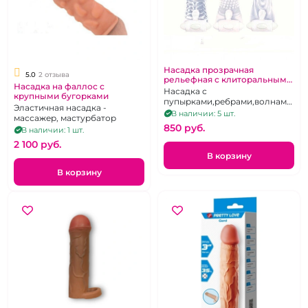
Насадка прозрачная
5.0
2 отзыва
рельефная с клиторальным
Насадка на фаллос с
стимулятором, рельеф в
Насадка с
крупными бугорками
ассортименте
пупырками,ребрами,волнами
Эластичная насадка -
в ассортименте
В наличии: 5 шт.
массажер, мастурбатор
850 pуб.
В наличии: 1 шт.
2 100 pуб.
В корзину
В корзину