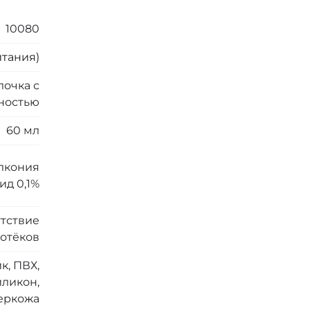
10080
итания)
лочка с
ностью
60 мл
лкония
ид 0,1%
утствие
потёков
к, ПВХ,
ликон,
еркожа