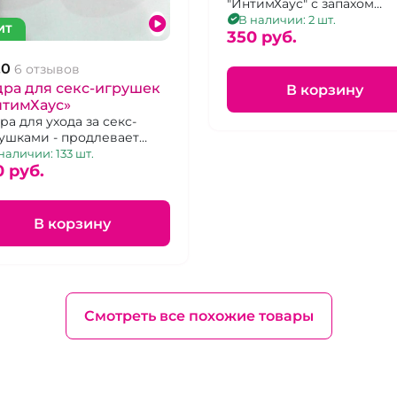
"ИнтимХаус" с запахом
клубники со сливками
В наличии: 2 шт.
ИТ
350 pуб.
.0
6 отзывов
ра для секс-игрушек
В корзину
нтимХаус»
ра для ухода за секс-
ушками - продлевает
к службы
наличии: 133 шт.
0 pуб.
В корзину
Смотреть все похожие товары