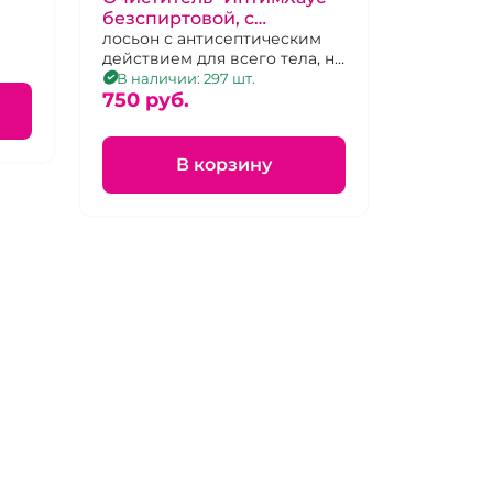
безспиртовой, с
фунгицидным
лосьон с антисептическим
действием для всего тела, не
действием, разработан
содержит спирта.
В наличии: 297 шт.
при МГУ Ломоносова 110
750 pуб.
мл
В корзину