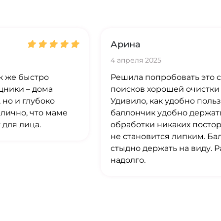
Арина
4 апреля 2025
к же быстро
Решила попробовать это с
щники – дома
поисков хорошей очистки 
 но и глубоко
Удивило, как удобно польз
илично, что маме
баллончик удобно держать
 для лица.
обработки никаких постор
не становится липким. Ба
стыдно держать на виду. 
надолго.