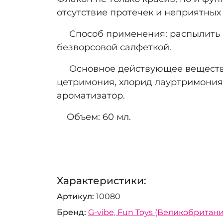
отсутствие протечек и неприятных 
Способ применения: распылить не
безворсовой салфеткой.
Основное действующее вещество -
цетримония, хлорид лауртримония,
ароматизатор.
Объем: 60 мл.
Характеристики:
Артикул
10080
Бренд
G-vibe, Fun Toys (Великобритани