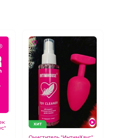
ек
ХИТ
с"
Очиститель "ИнтимХаус"