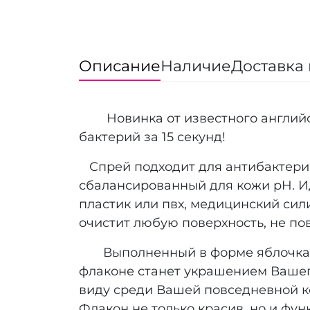
Описание
Наличие
Доставка 
Новинка от известного английск
бактерий за 15 секунд!
Спрей подходит для антибактериа
сбалансированный для кожи pH. Ид
пластик или пвх, медицинский сил
очистит любую поверхность, не по
Выполненный в форме яблочка с 
флаконе станет украшением Вашего
виду среди Вашей повседневной ко
Флакон не только красив, но и фу