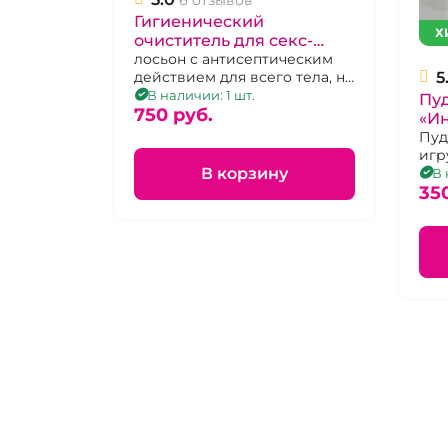
Гигиенический
Х
очиститель для секс-
игрушек "ИнтимХаус" 110
лосьон с антисептическим
действием для всего тела, не
5
мл
содержит спирта.
В наличии: 1 шт.
Пуд
750 pуб.
«И
Пуд
игр
В корзину
сро
В 
35