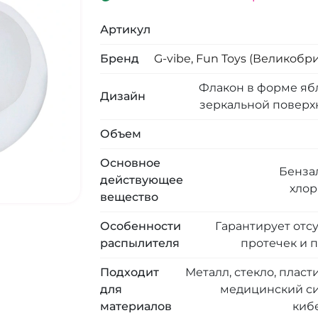
Артикул
Бренд
G-vibe, Fun Toys (Великобр
Флакон в форме яб
Дизайн
зеркальной поверх
Объем
Основное
Бенза
действующее
хлор
вещество
Особенности
Гарантирует отс
распылителя
протечек и 
Подходит
Металл, стекло, пласти
для
медицинский си
материалов
киб