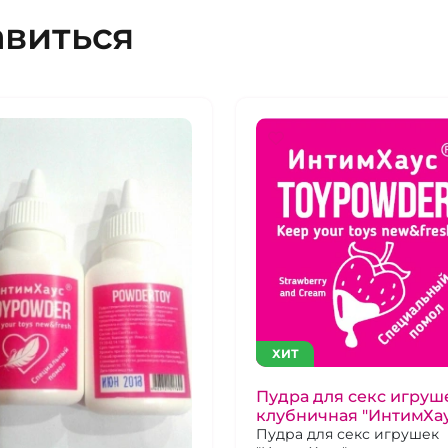
авиться
ХИТ
Пудра для секс игруш
клубничная "ИнтимХау
Пудра для секс игрушек