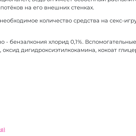
потёков на его внешних стенках.
обходимое количество средства на секс-игру
 бензалкония хлорид 0,1%. Вспомогательные 
 оксид дигидроксиэтилкокамина, кокоат глицер
я)