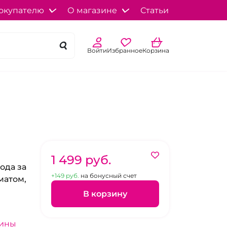
окупателю
О магазине
Статьи
Войти
Избранное
Корзина
1 499 pуб.
ода за
+149 pуб.
на бонусный счет
матом,
В корзину
зины