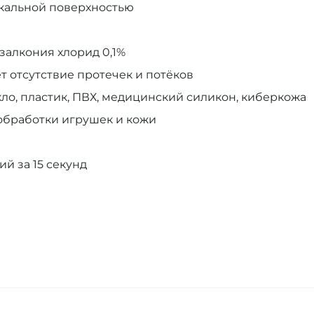
ркальной поверхностью
залкония хлорид 0,1%
т отсутствие протечек и потёков
кло, пластик, ПВХ, медицинский силикон, киберкожа
обработки игрушек и кожи
ий за 15 секунд