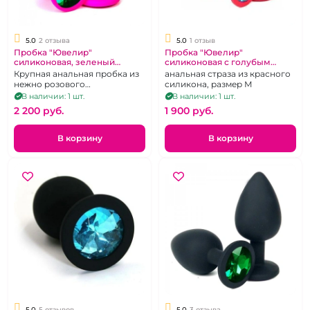
5.0
2 отзыва
5.0
1 отзыв
Пробка "Ювелир"
Пробка "Ювелир"
силиконовая, зеленый
силиконовая с голубым
кристалл.
кристаллом
Крупная анальная пробка из
анальная страза из красного
нежно розового
силикона, размер М
силикона.Размер L
В наличии: 1 шт.
В наличии: 1 шт.
2 200 pуб.
1 900 pуб.
В корзину
В корзину
5.0
5 отзывов
5.0
3 отзыва