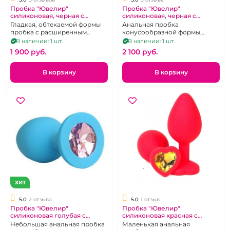
Пробка "Ювелир"
Пробка "Ювелир"
силиконовая, черная с
силиконовая, черная с
голубым кристаллом размер
зеленым кристаллом,
Гладкая, обтекаемой формы
Анальная пробка
М
размер М
пробка с расширенным
конусообразной формы,
основанием
закруглённый кончик,
В наличии: 1 шт.
В наличии: 1 шт.
широкое основание
1 900 pуб.
2 100 pуб.
В корзину
В корзину
ХИТ
5.0
2 отзыва
5.0
1 отзыв
Пробка "Ювелир"
Пробка "Ювелир"
силиконовая голубая с
силиконовая красная с
розовым кристаллом
оранжевым кристаллом
Небольшая анальная пробка
Маленькая анальная