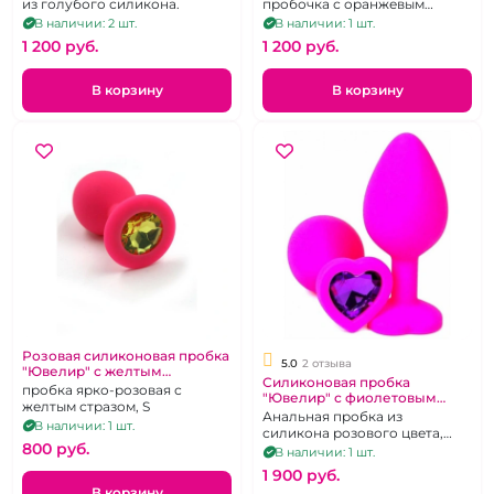
из голубого силикона.
пробочка с оранжевым
кристаллом в виде сердца
В наличии: 2 шт.
В наличии: 1 шт.
1 200 pуб.
1 200 pуб.
В корзину
В корзину
Розовая силиконовая пробка
5.0
2 отзыва
"Ювелир" с желтым
Силиконовая пробка
кристаллом
пробка ярко-розовая с
"Ювелир" с фиолетовым
желтым стразом, S
кристаллом, S
Анальная пробка из
В наличии: 1 шт.
силикона розового цвета,
800 pуб.
классической, каплевидной
В наличии: 1 шт.
формы, с ограничителем
1 900 pуб.
декорированным
В корзину