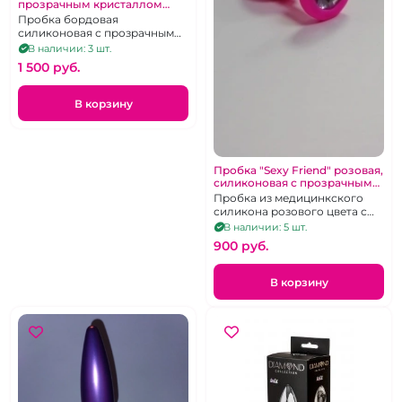
прозрачным кристаллом
Красное Вино
Пробка бордовая
силиконовая с прозрачным
кристаллом размер S
В наличии: 3 шт.
1 500 pуб.
В корзину
Пробка "Sexy Friend" розовая,
силиконовая с прозрачным
светло-сиреневым
Пробка из медицинкского
силикона розового цвета с
прозрачным кристаллом.
В наличии: 5 шт.
900 pуб.
В корзину