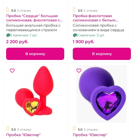
5.0
2 отзыва
5.0
2 отзыва
Пробка "Сердце" большая
Пробка фиолетовая
силиконовая, фиолетовая с
силиконовая с белым
кристаллом Хамелеон
кристаллом Сердце
Большая анальная пробка с
Силиконовая пробка с
"Ювелир"
переливающимся стразом
основанием в виде сердца
В наличии: 1 шт.
В наличии: 3 шт.
2 200 pуб.
1 900 pуб.
В корзину
В корзину
5.0
3 отзыва
5.0
3 отзыва
Пробка "Ювелир"
Пробка "Ювелир"