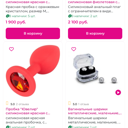
силиконовая красная с
силиконовая фиолетовая с
оранжевым кристаллом-
фиолетовым кристаллом L
Красная пробка с оранжевым
Силиконовый анальный плаг
сердечком
кристаллом, размер M,
с ограничителем в виде
кристалл съемный
фиолетового сердечка,
В наличии: 5 шт.
В наличии: 2 шт.
размер L
1 900 pуб.
2 100 pуб.
В корзину
В корзину
5.0
2 отзыва
5.0
1 отзыв
Пробка "Ювелир"
Вагинальные шарики
силиконовая красная с
металлические, маленькие, в
красным кристаллом S
подарочной упаковке,
силиконовая красная
Вагинальные шарики
прозрачной
анальная пробочка, с
металлические, маленькие, в
красным кристаллом
подарочной упаковке.
В наличии: 2 шт.
В наличии: 1 шт.