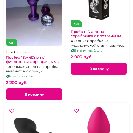
ХИТ
Пробка "Diamond"
серебряная с прозрачным
кристаллом
Анальная пробка из
ХИТ
медицинской стали, размера
M с прозрачным кристаллом
В наличии: 2 шт.
4.8
4 отзыва
2 000 pуб.
Пробка "Sex4Driems"
фиолетовая с прозрачным
кристаллом
тоненькая анальная пробка
В корзину
вытянутой формы, с
прозрачным кристаллом
В наличии: 1 шт.
2 200 pуб.
В корзину