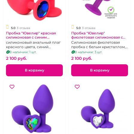
5.0
3 отзыва
5.0
3 отзыва
Пробка "Ювелир" красная
Пробка "Ювелир"
силиконовая с синим
фиолетовая силиконовая с
кристаллом М
белым кристаллом М
силиконовый анальный плаг
Силиконовая фиолетовая
красного цвета, синий
пробка с белым кристаллом,
кристалл-ограничитель,
размер М
В наличии: 1 шт.
В наличии: 3 шт.
размер M
2 100 pуб.
2 100 pуб.
В корзину
В корзину