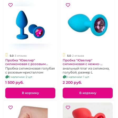
5.0
3 отзыва
5.0
2 отзыва
Пробка "Ювелир"
Пробка "Ювелир"
силиконовая с розовым
силиконовая с нежно-
кристаллом S
розовым кристаллом
Пробка силиконовая голубая
анальный плаг из силикона,
с розовым кристаллом
голубой, размер L
В наличии: 2 шт.
В наличии: 1 шт.
1 500 pуб.
2 200 pуб.
В корзину
В корзину