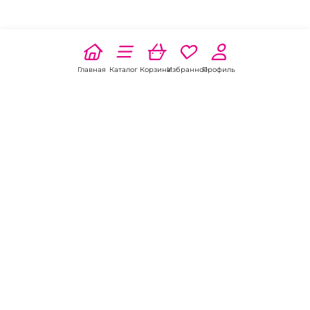
Главная
Каталог
Корзина
Избранное
Профиль
Наши соц
сети:
Если есть
вопросы:
КОНТАКТЫ В НИКЕЛЕ
8 (800) 301-70-69