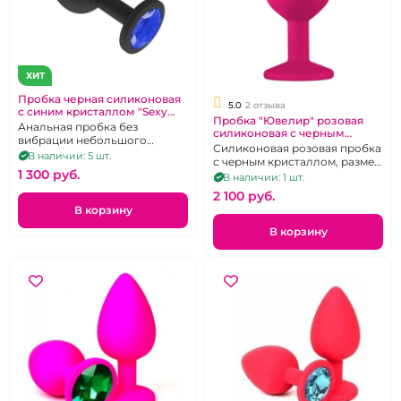
ХИТ
Пробка черная силиконовая
5.0
2 отзыва
с синим кристаллом "Sexy
Пробка "Ювелир" розовая
Friend"
Анальная пробка без
силиконовая с черным
вибрации небольшого
кристаллом М
Силиконовая розовая пробка
размера
В наличии: 5 шт.
с черным кристаллом, размер
1 300 pуб.
М
В наличии: 1 шт.
2 100 pуб.
В корзину
В корзину