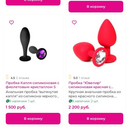
фиолетовым стразом в форме
сердечка. Размер S.
В корзину
4.5
2 отзыва
5.0
1 отзыв
Пробка Капля силиконовая с
Пробка "Ювелир"
фиолетовым кристаллом S
силиконовая красная с
белым кристаллом.
Анальная пробка "вытянутая
Крупная анальная пробка из
капля" из силикона черного
ярко красного силикона.
цвета с фиолетовым
Размер L
В наличии: 1 шт.
В наличии: 2 шт.
кристаллом. Размер S.
1 500 pуб.
2 200 pуб.
В корзину
В корзину