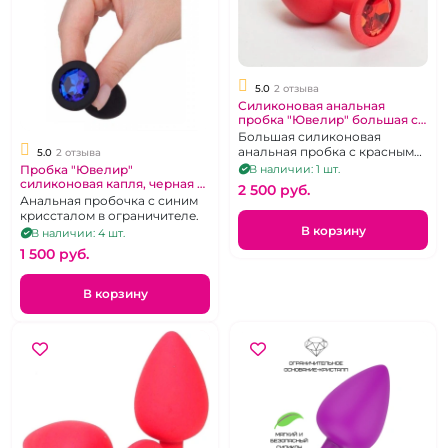
5.0
2 отзыва
Силиконовая анальная
пробка "Ювелир" большая с
красным кристаллом
Большая силиконовая
анальная пробка с красным
5.0
2 отзыва
кристаллом.
Пробка "Ювелир"
В наличии: 1 шт.
силиконовая капля, черная с
2 500 pуб.
синим кристаллом, размер S
Анальная пробочка с синим
криссталом в ограничителе.
В корзину
В наличии: 4 шт.
1 500 pуб.
В корзину