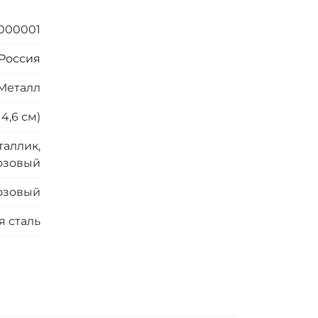
000001
Россия
Металл
4,6 см)
аллик,
озовый
озовый
 сталь