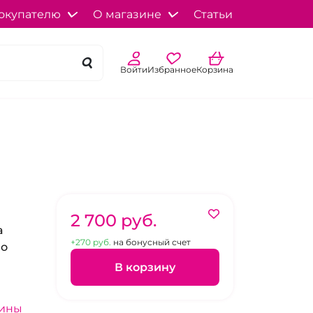
окупателю
О магазине
Статьи
Войти
Избранное
Корзина
2 700 pуб.
а
+270 pуб.
на бонусный счет
но
В корзину
зины