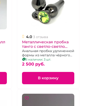
4.0
3 отзыва
алл
Металлическая пробка
танго с светло-светло
желто-зеленым
Анальная пробка удлиненной
формы из металла чёрного
кристаллом "Ювелир"
цвета с бледно желтым
В наличии: 3 шт.
кристаллом с оттеком
2 500 pуб.
зеленого. Размер М
В корзину