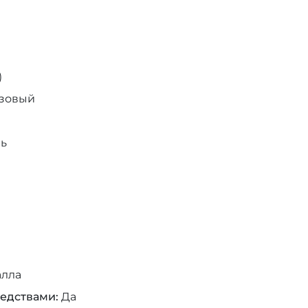
)
озовый
ль
алла
редствами
Да