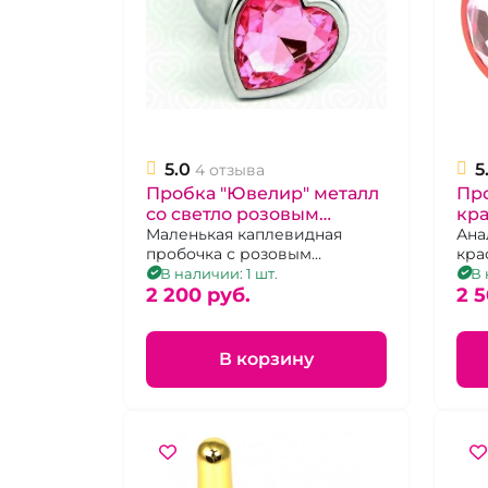
5.0
5
4 отзыва
Пробка "Ювелир" металл
Пр
со светло розовым
кра
кристаллом, S
Маленькая каплевидная
ро
Ана
пробочка с розовым
кра
сердцем в основании р-S
и к
В наличии: 1 шт.
В 
2 200 pуб.
2 5
В корзину