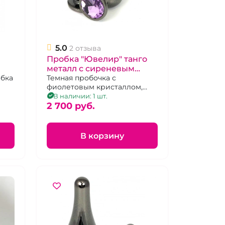
5.0
2 отзыва
Пробка "Ювелир" танго
металл с сиреневым
обка
кристаллом М
Темная пробочка с
фиолетовым кристаллом,
размер М
В наличии: 1 шт.
2 700 pуб.
В корзину