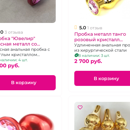
5.0
1 отзыв
.0
3 отзыва
Пробка металл танго
обка "Ювелир"
розовый кристалл
сная металл со
"Ювелир"
Удлиненная анальная пр
етло-розовым
сная анальная пробка с
из хирургической стали
глым кристаллом
исталлом М
В наличии: 3 шт.
ового цвета
наличии: 4 шт.
2 700 pуб.
00 pуб.
В корзину
В корзину