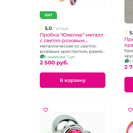
ХИТ
5.0
1 отзыв
5
Пробка "Ювелир" металл
Пр
с светло-розовым
кра
кристаллом М
металлическая со светло-
св
Кра
розовым кристаллом, размер
кру
кр
M
В наличии: 1 шт.
роз
В 
2 500 pуб.
2 7
В корзину