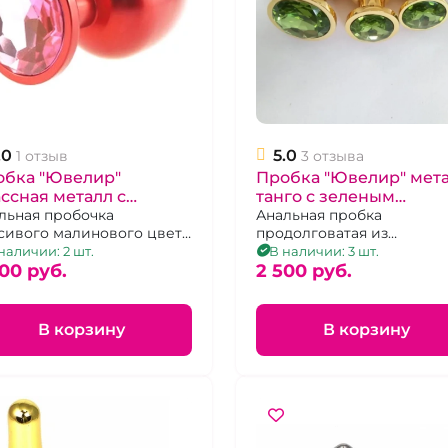
.0
5.0
1 отзыв
3 отзыва
обка "Ювелир"
Пробка "Ювелир" мет
ссная металл с
танго с зеленым
зовым кристаллом М
льная пробочка
кристаллом
Анальная пробка
сивого малинового цвета
продолговатая из
ристаллом в тон. р.М
золотистого металла.
наличии: 2 шт.
В наличии: 3 шт.
00 pуб.
2 500 pуб.
В корзину
В корзину