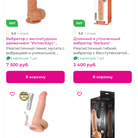
ХИТ
ХИТ
5.0
1 отзыв
5.0
1 отзыв
Вибратор с амплитудным
Длинный и утонченный
движением "ИнтимХаус"
вибратор "Barbara"
Двадцать первый пальчик
Реалистичный пенис мулата с
Реалистичный гибкий
вибрацией и уникальной,
вибратор с бесступенчатой
амплитудной стимуляцией
регулировкой интенсивности
В наличии: 1 шт.
В наличии: 1 шт.
точки "G" работающий без
вибрации.
7 500 pуб.
3 400 pуб.
батареек.
В корзину
В корзину