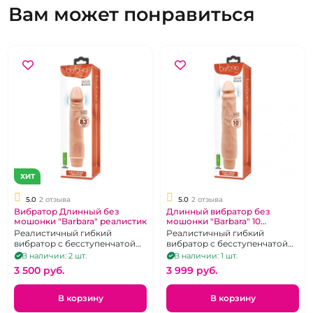
Вам может понравиться
ХИТ
5.0
2 отзыва
5.0
2 отзыва
Вибратор Длинный без
Длинный вибратор без
мошонки "Barbara" реалистик
мошонки "Barbara" 10
реалистик
Реалистичный гибкий
Реалистичный гибкий
вибратор с бесступенчатой
вибратор с бесступенчатой
регулировкой интенсивности
регулировкой интенсивности
В наличии: 2 шт.
В наличии: 1 шт.
вибрации.
вибрации.
3 500 pуб.
3 999 pуб.
В корзину
В корзину