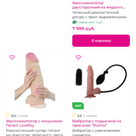
Фаллоимитатор
двусторонний из жидкого
силикона "Тяни-толкай"
телесный реалистичный
дилдо с ярко-выраженными
головками, 43 см
В наличии: 1 шт.
7 999 pуб.
В корзину
ХИТ
5.0
1 отзыв
5.0
3 отзыва
Фаллоимитатор с мошонкой
Вибратор с подкачкой на
Гигант LoveToy
присоске "Rumor"
Реалистичный супер-гигант
Вибратор с увеличением
на присоске, телесного цвета
диаметра