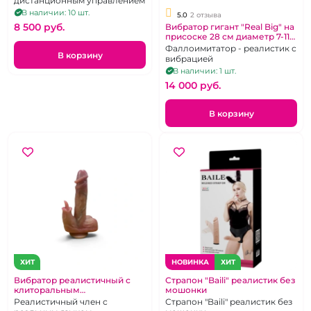
дистанционным управлением
В наличии: 10 шт.
5.0
2 отзыва
8 500 pуб.
Вибратор гигант "Real Big" на
присоске 28 см диаметр 7-11
см
Фаллоимитатор - реалистик с
В корзину
вибрацией
В наличии: 1 шт.
14 000 pуб.
В корзину
ХИТ
НОВИНКА
ХИТ
Вибратор реалистичный с
Страпон "Baili" реалистик без
клиторальным
мошонки
стимулятором длинным
Реалистичный член с
Страпон "Baili" реалистик без
язычком