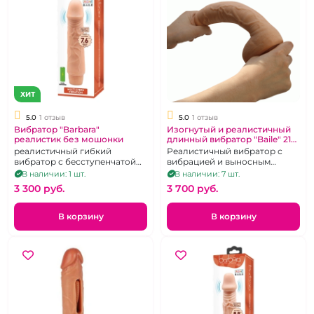
ХИТ
5.0
1 отзыв
5.0
1 отзыв
Вибратор "Barbara"
Изогнутый и реалистичный
реалистик без мошонки
длинный вибратор "Baile" 21
см
реалистичный гибкий
Реалистичный вибратор с
вибратор с бесступенчатой
вибрацией и выносным
регулировкой интенсивности
пультом
В наличии: 1 шт.
В наличии: 7 шт.
вибрации
3 300 pуб.
3 700 pуб.
В корзину
В корзину