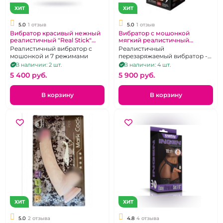
ХИТ
ХИТ
5.0
1 отзыв
5.0
1 отзыв
Вибратор красивый нежный
Вибратор с мошонкой
реалистичный "Real Stick"
мягкий реалистичный
Alfonso
"Neoskin" с беспроводным
Реалистичный вибратор с
Реалистичный
пультом
мошонкой и 7 режимами
перезаряжаемый вибратор -
фаллоимитатор с пультом
В наличии: 2 шт.
В наличии: 4 шт.
дистанционного управления
5 400 pуб.
5 900 pуб.
В корзину
В корзину
ХИТ
ХИТ
5.0
2 отзыва
4.8
4 отзыва