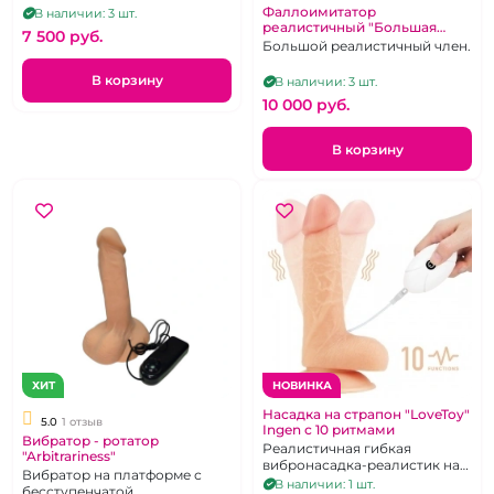
Фаллоимитатор
В наличии: 3 шт.
реалистичный "Большая
7 500 pуб.
шишка" с мошонкой
Большой реалистичный член.
длинный на присоске
В корзину
В наличии: 3 шт.
10 000 pуб.
В корзину
ХИТ
НОВИНКА
Насадка на страпон "LoveToy"
5.0
1 отзыв
Ingen с 10 ритмами
Вибратор - ротатор
Реалистичная гибкая
"Arbitrariness"
вибронасадка-реалистик на
Вибратор на платформе с
присоске из нежного TPE с
В наличии: 1 шт.
бесступенчатой