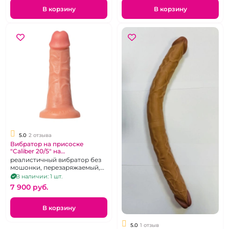
В корзину
В корзину
5.0
2 отзыва
Вибратор на присоске
"Caliber 20/5" на
дистанционном управлении
реалистичный вибратор без
мошонки, перезаряжаемый,
10 режимов, пульт
В наличии: 1 шт.
дистанционного управления
7 900 pуб.
В корзину
5.0
1 отзыв