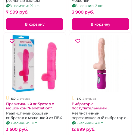
реальным языком
мошонки
В наличии: 29 шт.
В наличии: 2 шт.
7 999 pуб.
3 900 pуб.
В корзину
В корзину
5.0
2 отзыва
5.0
2 отзыва
Правктичный вибратор с
Вибратор с
мошонкой "Penetration"
поступательными
розовый реалистичный
движениями "Ailighter"
Реалистчный розовый
Реалистичный
фиолетовая ручка
вибратор с машонкой из ПВХ
перезаряжаемый вибратор с
реалистичный
функцией "Up-Daun" и
В наличии: 5 шт.
В наличии: 4 шт.
удобной рукоятью.
3 500 pуб.
12 999 pуб.