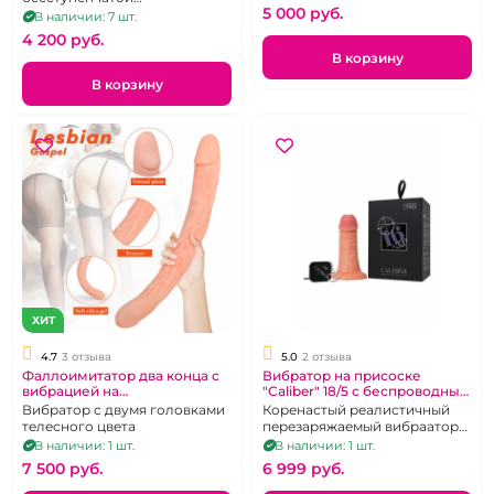
проводным пультом
5 000 pуб.
регулировкой интенсивности
В наличии: 7 шт.
вибрации и ротации.
4 200 pуб.
В корзину
В корзину
ХИТ
4.7
3 отзыва
5.0
2 отзыва
Фаллоимитатор два конца с
Вибратор на присоске
вибрацией на
"Caliber" 18/5 с беспроводным
бесппроводном пульте "S-
пультом
Вибратор с двумя головками
Коренастый реалистичный
Hande" King 3
телесного цвета
перезаряжаемый вибраатор
на присоске из ТПЕ с радио-
В наличии: 1 шт.
В наличии: 1 шт.
пультом.
7 500 pуб.
6 999 pуб.