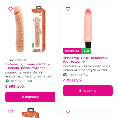
НОВИНКА
ХИТ
Вибратор "Baile" реалистик
5.0
2 отзыва
без мошонки
Вибратор длинный 20,5 см
Реалистичный вибратор без
"Barbara" реалистик без
мошонки с бесступенчатой
мошонки
реалистичный гибкий
регулировкой интенсивности
В наличии: 7 шт.
вибратор с бесступенчатой
вибрации
2 200 pуб.
регулировкой интенсивности
В наличии: 5 шт.
вибрации
3 999 pуб.
В корзину
В корзину