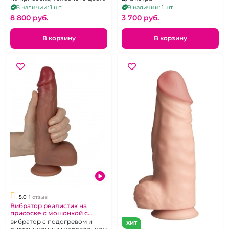
В наличии: 1 шт.
В наличии: 1 шт.
8 800 pуб.
3 700 pуб.
В корзину
В корзину
5.0
1 отзыв
Вибратор реалистик на
присоске с мошонкой с
эффектом пенетрации
вибратор с подогревом и
ХИТ
"Отбойный молоток"