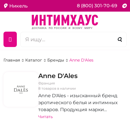
8 (800) 301-70-69
Никель
Главная
Каталог
Бренды
Anne D'Ales
Anne D'Ales
Франция
8 товаров в наличии
Anne D'Ales - изысканный бренд
эротического белья и интимных
товаров. Продукция марки
прославлена своим безупречным
Читать
качеством, элегантностью дизайна