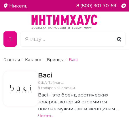
8 (800) 301-70-69
Никель
Главная
Каталог
Бренды
Baci
Baci
США-Тайланд
9 товаров в наличии
Baci – это бренд эротических
товаров, который стремится
помочь мужчинам и женщинам
открывать новые грани своей
Читать
интимной жизни. Ассортимент