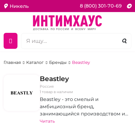
8 (800) 301-70-69
Никель
Главная
Каталог
Бренды
Beastley
Beastley
Россия
1 товар в наличии
Beastley - это смелый и
амбициозный бренд,
занимающийся производством и
продажей интимных товаров.
Читать
Обладая широким ассортиментом