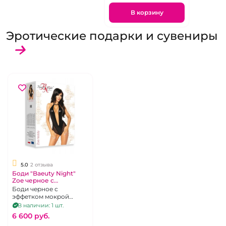
В корзину
Эротические подарки и сувениры
5.0
2 отзыва
Боди "Baeuty Night"
Zoe черное с
эффетком мокрой
Боди черное с
ткани
эффетком мокрой
ткани под винил,
В наличии: 1 шт.
открытая спина,
6 600 pуб.
глубокое декольте с