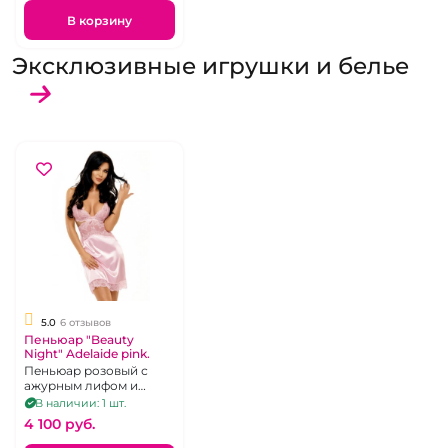
горловиной
американкой размер
В корзину
S/M
Эксклюзивные игрушки и белье
5.0
6 отзывов
Пеньюар "Beauty
Night" Adelaide pink.
Пеньюар розовый с
ажурным лифом и
вставкой под грудью.
В наличии: 1 шт.
Р.42-44.
4 100 pуб.