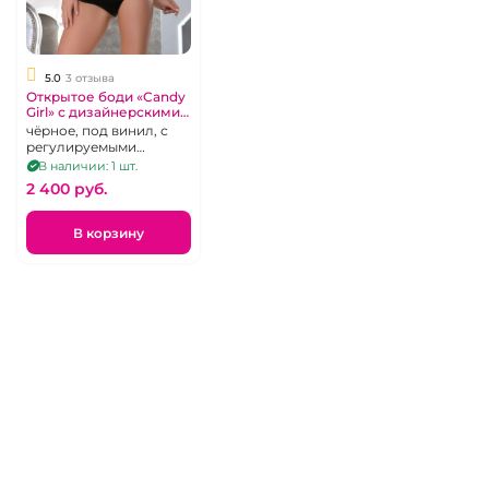
5.0
3 отзыва
Открытое боди «Candy
Girl» с дизайнерскими
бретелями сзади
чёрное, под винил, с
регулируемыми
ремешками, р. 42 – 46
В наличии: 1 шт.
2 400 pуб.
В корзину