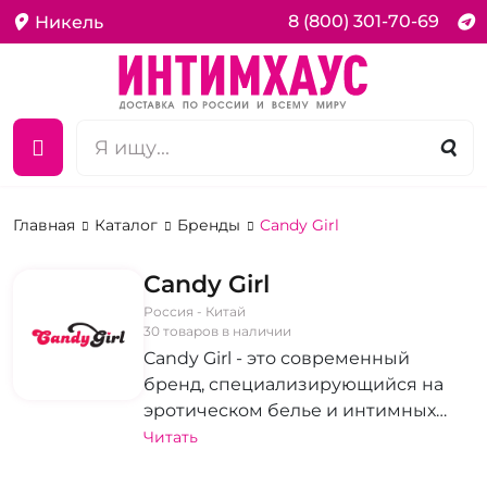
8 (800) 301-70-69
Никель
Главная
Каталог
Бренды
Candy Girl
Candy Girl
Россия - Китай
30 товаров в наличии
Candy Girl - это современный
бренд, специализирующийся на
эротическом белье и интимных
товарах. Он предлагает широкий
Читать
выбор изысканного белья, которое