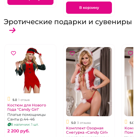
В корзину
Эротические подарки и сувениры
5.0
1 отзыв
Костюм для Нового
Года "Candy Girl"
Платье помощницы
Санты р.44-46
5.0
3 отзыва
5.0
В наличии: 1 шт.
Комплект Озорная
Компле
2 200 pуб.
Снегурка «Candy Girl»
Помош