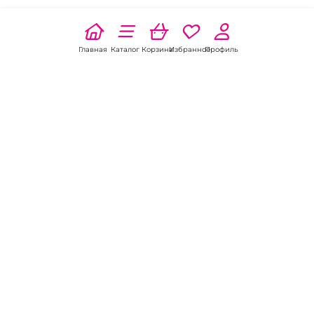
Главная
Каталог
Корзина
Избранное
Профиль
Наши соц
сети:
Если есть
вопросы:
КОНТАКТЫ В НИКЕЛЕ
8 (800) 301-70-69
intimhouse@mail.ru
КАТАЛОГ