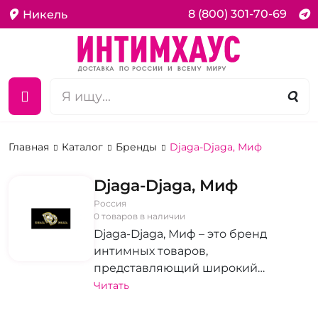
8 (800) 301-70-69
Никель
Главная
Каталог
Бренды
Djaga-Djaga, Миф
Djaga-Djaga, Миф
Россия
0 товаров в наличии
Djaga-Djaga, Миф – это бренд
интимных товаров,
представляющий широкий
ассортимент продукции,
Читать
отвечающей современным