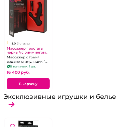
5.0
3 отзыва
Массажер простаты
черный с риммингом
"DocJohnson" Kink
Массажер с тремя
видами стимуляции, 10
режимов вибрации, 3
В наличии: 1 шт.
режима римминга
16 400 pуб.
В корзину
Эксклюзивные игрушки и белье