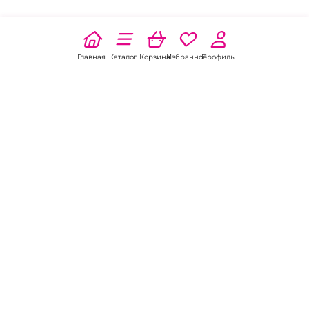
Главная
Каталог
Корзина
Избранное
Профиль
Наши соц
сети:
Если есть
вопросы:
КОНТАКТЫ В НИКЕЛЕ
8 (800) 301-70-69
intimhouse@mail.ru