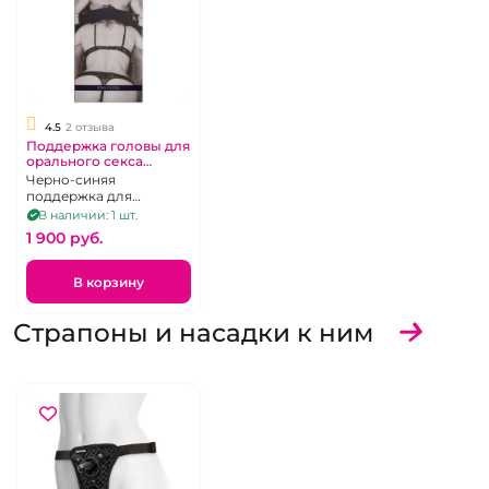
4.5
2 отзыва
Поддержка головы для
орального секса
"James Deen"
Черно-синяя
Black&Blue
поддержка для
принуждения к
В наличии: 1 шт.
оральному сексу
1 900 pуб.
В корзину
Страпоны и насадки к ним