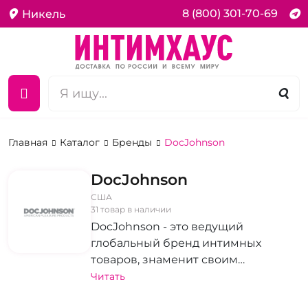
8 (800) 301-70-69
Никель
Главная
Каталог
Бренды
DocJohnson
DocJohnson
США
31 товар в наличии
DocJohnson - это ведущий
глобальный бренд интимных
товаров, знаменит своим
новаторством и качественной
Читать
продукцией. Компания производит