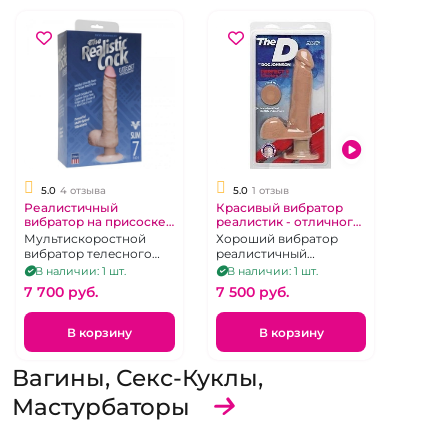
5.0
4 отзыва
5.0
1 отзыв
Реалистичный
Красивый вибратор
вибратор на присоске
реалистик - отличного
"Realistic Cock"
размера на присоске
Мультискоростной
Хороший вибратор
"D"
вибратор телесного
реалистичный
цвета
телесного цвета с
В наличии: 1 шт.
В наличии: 1 шт.
мошонкой на
7 700 pуб.
7 500 pуб.
присоске.
В корзину
В корзину
Вагины, Секс-Куклы,
Мастурбаторы