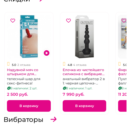
5.0
2 отзыва
4.8
4 отзыва
5.0
Надувной мяч со
Елочка из чистейшего
Фирм
штырьком для
силикона с вибрацией
фалло
крепления насадок «E-
"The Passion" Platinum
присо
телесный шар для
анальный вибратор 2 в
Пухле
Z» Rider Ball
"DocJo
секс-фитнеса!
1: черная цепочка-
фалло
Stryk
елочка и съемная
насад
В наличии: 2 шт.
В наличии: 1 шт.
В нал
из ки
вибропуля
копия
2 500 pуб.
7 990 pуб.
11 200
Джефа
В корзину
В корзину
Вибраторы