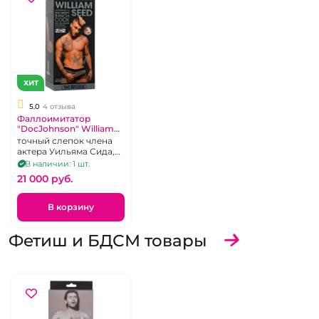
ХИТ
5.0
4 отзыва
Фаллоимитатор
"DocJohnson" William
Seed
точный слепок члена
актера Уильяма Сида,
киберкожа, штырек-
В наличии: 1 шт.
присоска в комплекте
21 000 pуб.
В корзину
Фетиш и БДСМ товары