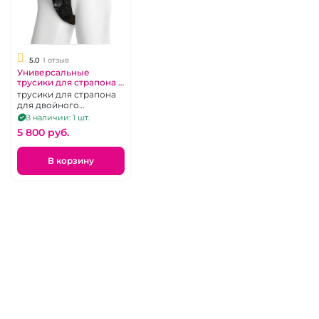
5.0
1 отзыв
Универсальные
трусики для страпона с
2 штырьками Харнесс
трусики для страпона
Vac-U-Lock - Double
для двойного
Penetration Velvet
проникновения
В наличии: 1 шт.
Harness
джокки, два кольца и
5 800 pуб.
два плага
В корзину