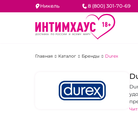
Никель
8 (800) 301-70-69
Главная
Каталог
Бренды
Durex
D
Dur
удо
пр
ул
Чит
по
ин