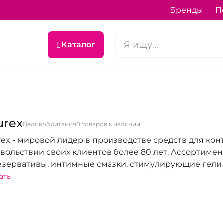
Бренды
П
Каталог
urex
Великобритания
0 товаров в наличии
ex - мировой лидер в производстве средств для кон
вольствии своих клиентов более 80 лет. Ассортиме
езервативы, интимные смазки, стимулирующие гели 
учшить качество интимной жизни и подарить партн
ать
стоянно модернизирует и дополняет свою продукцию
новации, чтобы максимально удовлетворять потребн