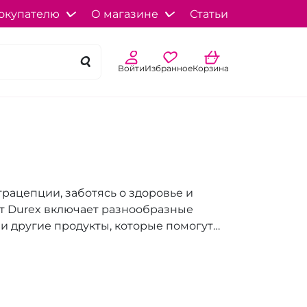
окупателю
О магазине
Статьи
Войти
Избранное
Корзина
трацепции, заботясь о здоровье и
нт Durex включает разнообразные
и другие продукты, которые помогут
ерам незабываемые ощущения. Durex
, используя передовые технологии и
ости клиентов.