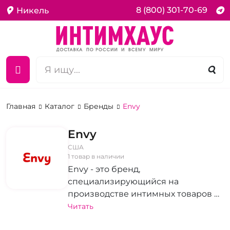
8 (800) 301-70-69
Никель
Главная
Каталог
Бренды
Envy
Envy
США
1 товар в наличии
Envy - это бренд,
специализирующийся на
производстве интимных товаров и
эротического белья высокого
Читать
качества. Коллекция включает в