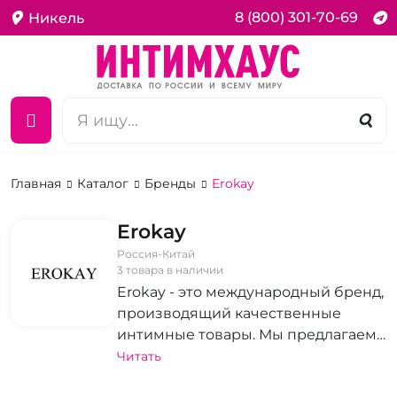
8 (800) 301-70-69
Никель
Главная
Каталог
Бренды
Erokay
Erokay
Россия-Китай
3 товара в наличии
Erokay - это международный бренд,
производящий качественные
интимные товары. Мы предлагаем
широкий выбор продукции,
Читать
которая поможет вам укрепить