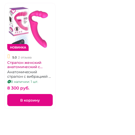
НОВИНКА
5.0
2 отзыва
Страпон женский
анатомический с
вибрацией на
Анатомический
беспроводном пульте
страпон с вибрацией и
"SlimLine"
дистанционном
В наличии: 1 шт.
пультом
8 300 pуб.
В корзину