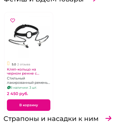
5.0
2 отзыва
Кляп-кольцо на
черном ремне с
зажимами на соски
Стильный
«Lux Fetish»
лакированный ремень,
черное стальное
В наличии: 3 шт.
кольцо, клипсы с
2 450 pуб.
силиконовыми
прокладочками на
длинных цепочках
В корзину
Страпоны и насадки к ним