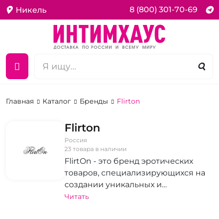
8 (800) 301-70-69
Никель
Главная
Каталог
Бренды
Flirtоn
Flirtоn
Россия
23 товара в наличии
FlirtOn - это бренд эротических
товаров, специализирующихся на
создании уникальных и
запоминающихся подарков.
Читать
Диапазон продукции FlirtOn