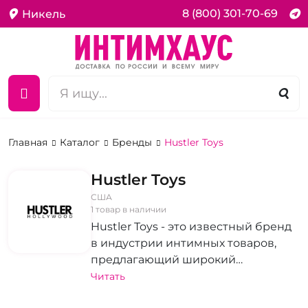
8 (800) 301-70-69
Никель
Главная
Каталог
Бренды
Hustler Toys
Hustler Toys
США
1 товар в наличии
Hustler Toys - это известный бренд
в индустрии интимных товаров,
предлагающий широкий
ассортимент продуктов для
Читать
улучшения интимной жизни. От