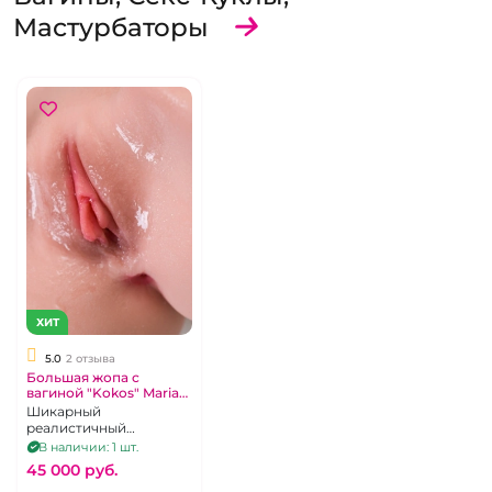
Мастурбаторы
ХИТ
5.0
2 отзыва
Большая жопа с
вагиной "Kokos" Maria
Onahole
Шикарный
реалистичный
мастурбатор, вагина и
В наличии: 1 шт.
попка большая, кибер
45 000 pуб.
кожа, с ротацией и