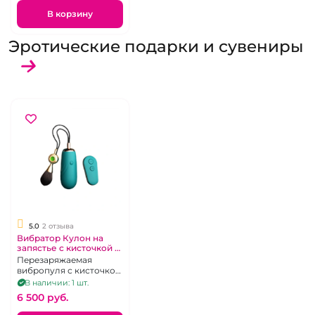
В корзину
Эротические подарки и сувениры
5.0
2 отзыва
Вибратор Кулон на
запястье с кисточкой и
подогревом на
Перезаряжаемая
дистанционном
вибропуля с кисточкой
управлении "We Love"
для нежной
В наличии: 1 шт.
стимуляции и
6 500 pуб.
функцией подогрева.
Дистанционное