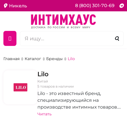
8 (800) 301-70-69
Никель
Главная
Каталог
Бренды
Lilo
Lilo
Китай
5 товаров в наличии
Lilo - это известный бренд,
специализирующийся на
производстве интимных товаров.
Продукция этой компании
Читать
отличается высоким качеством,