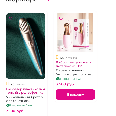
5.0
2 отзыва
Вибро пуля розовая с
петелькой "Lilo"
Перезаряжаемая
беспроводная розовая
вибропуля с петелькой
В наличии: 1 шт.
на руку.
3 500 pуб.
5.0
1 отзыв
Вибратор пластиковый
тонкий с рельефом и
В корзину
подогревом на
Уникальный вибратор
головке "Lilo"
для точечной
стимуляции эрогенных
В наличии: 1 шт.
зон с подогревом до 47
3 100 pуб.
градусов