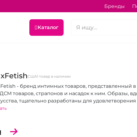
Бренды
П
Каталог
xFetish
США
1 товар в наличии
Fetish - бренд интимных товаров, представленный 
ДСМ товаров, страпонов и насадок к ним. Образы, 
усства, тщательно разработаны для удовлетворения 
ключительный дизайн, высочайшее качество материа
ать
енд предлагает разнообразные многоразовые товары
ектов комфорта и удовольствия для тех, кто ищет 
ы