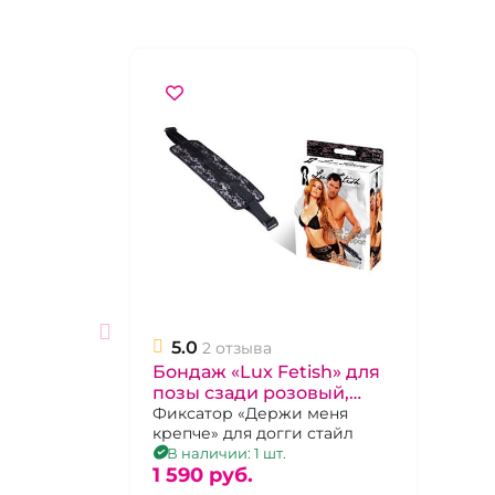
5.0
2 отзыва
Бондаж «Lux Fetish» для
позы сзади розовый,
покрытый изысканным
Фиксатор «Держи меня
крепче» для догги стайл
черный кружевом
В наличии: 1 шт.
1 590 pуб.