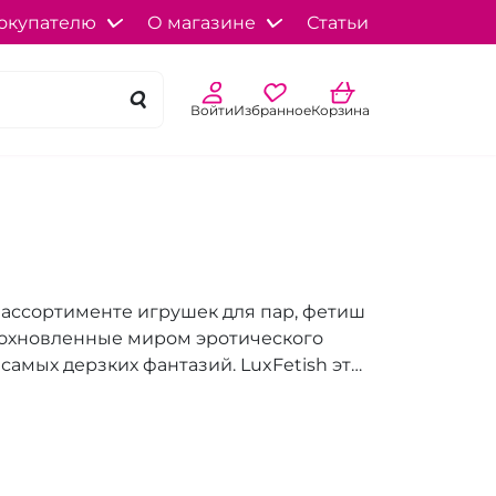
окупателю
О магазине
Статьи
Войти
Избранное
Корзина
в ассортименте игрушек для пар, фетиш
вдохновленные миром эротического
самых дерзких фантазий. LuxFetish это
лов и безопасность использования.
, разработанные с учетом всех
новые границы интимного общения.