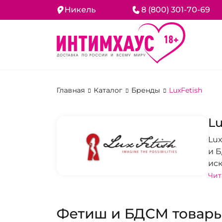
Никель
8 (800) 301-70-69
Главная
Каталог
Бренды
LuxFetish
Lu
Lux
и Б
иск
ис
Чит
Бр
асп
Фетиш и БДСМ товар