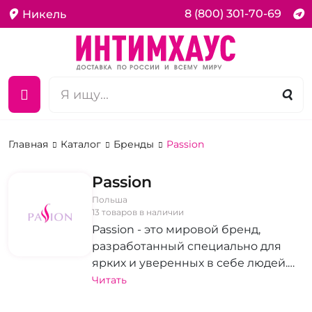
8 (800) 301-70-69
Никель
Главная
Каталог
Бренды
Passion
Passion
Польша
13 товаров в наличии
Passion - это мировой бренд,
разработанный специально для
ярких и уверенных в себе людей.
Ассортимент включает
Читать
эротическое белье, интимные