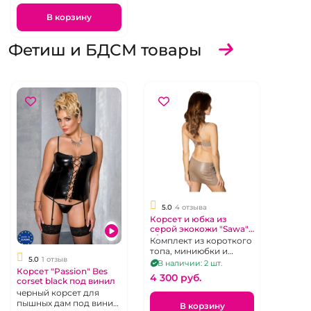
В корзину
Фетиш и БДСМ товары
5.0
4 отзыва
Корсет и юбка из
серой экокожи "Sawa"
L/XL
Комплект из короткого
топа, миниюбки и
5.0
1 отзыв
стрингов, экокожа,
В наличии: 2 шт.
Корсет "Passion" Bes
р.46-48
4 300 pуб.
corset black под винил
черный корсет для
пышных дам под винил
В корзину