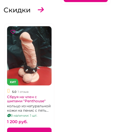
Скидки
ХИТ
5.0
1 отзыв
Сбруя на член с
шипами "Penthouse"
кольцо из натуральной
кожи на пенис с пятью
металлическими
В наличии: 1 шт.
шипами
1 200 pуб.