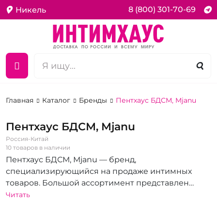
8 (800) 301-70-69
Никель
Главная
Каталог
Бренды
Пентхаус БДСМ, Mjanu
Пентхаус БДСМ, Mjanu
Россия-Китай
10 товаров в наличии
Пентхаус БДСМ, Mjanu — бренд,
специализирующийся на продаже интимных
товаров. Большой ассортимент представлен
различной продукцией: от эротического белья и
Читать
игрушек для взрослых до мастурбаторов и секс-