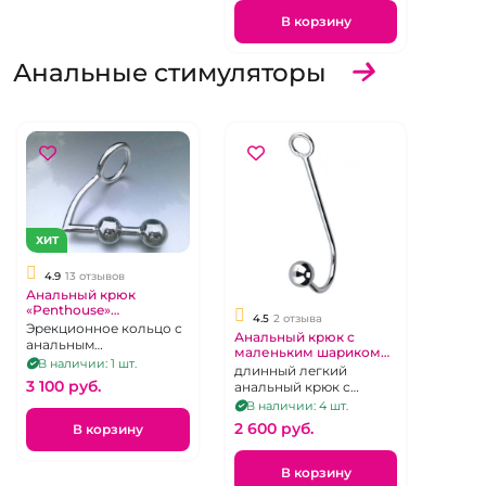
В корзину
Анальные стимуляторы
ХИТ
4.9
13 отзывов
Анальный крюк
«Penthouse»
4.5
2 отзыва
металлический с
Эрекционное кольцо с
Анальный крюк с
шариками
анальным
маленьким шариком
стимулятором и
В наличии: 1 шт.
«Penthouse» из
длинный легкий
бандажное
медицинской стали
3 100 pуб.
анальный крюк с
приспособление для
шариком на конце и
В наличии: 4 шт.
ограничения движения
колечком для поводка
из хирургического
2 600 pуб.
В корзину
сплава,
отполированный до
В корзину
блеска.