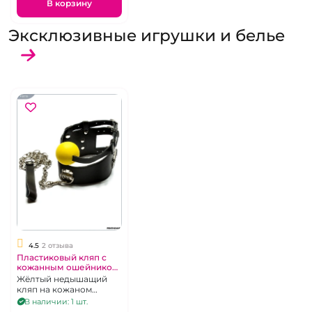
В корзину
Эксклюзивные игрушки и белье
4.5
2 отзыва
Пластиковый кляп с
кожанным ошейником
не дышащий
Жёлтый недышащий
кляп на кожаном
ошейнике унисекс
В наличии: 1 шт.