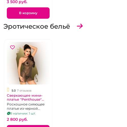
3 500 pуб.
В корзину
Эротическое бельё
5.0
7 отзывов
Сверкающее мини-
платье "Penthouse"
черное из
Роскошное сияющее
полупрозрачной
платье из черной
сеточки
прозрачной сеточки с
В наличии: 1 шт.
напылением "эффект
2 800 pуб.
звездной ночи", р-р. 44-
50