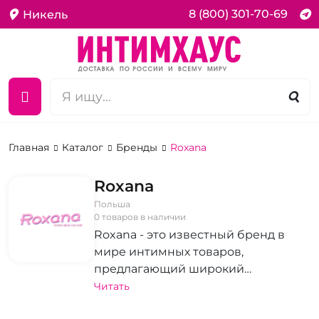
8 (800) 301-70-69
Никель
Главная
Каталог
Бренды
Roxana
Roxana
Польша
0 товаров в наличии
Roxana - это известный бренд в
мире интимных товаров,
предлагающий широкий
ассортимент качественного
Читать
эротического белья, товаров для