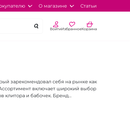
окупателю
О магазине
Статьи
Войти
Избранное
Корзина
рый зарекомендовал себя на рынке как
 Ассортимент включает широкий выбор
в клитора и бабочек. Бренд
зуя лишь проверенные и безопасные
изонты интимной жизни, но и помогает
учшить отношения с партнером.