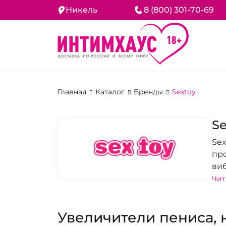
Никель
8 (800) 301-70-69
Главная
Каталог
Бренды
Sextoy
Se
Sex
пр
виб
пр
Чит
мат
улу
Увеличители пениса,