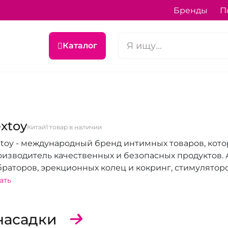
Бренды
П
Каталог
xtoy
Китай
1 товар в наличии
toy - международный бренд интимных товаров, кото
оизводитель качественных и безопасных продуктов.
раторов, эрекционных колец и кокринг, стимуляторо
идерживается строгих стандартов качества, исполь
ать
ериалы. Продукция Sextoy не только расширяет гор
чшить здоровье, повысить уверенность в себе и ул
 насадки