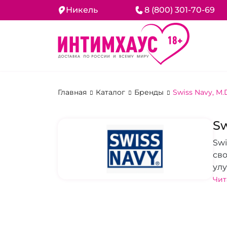
Никель
8 (800) 301-70-69
Главная
Каталог
Бренды
Swiss Navy, M.
Sw
Swi
св
ул
выс
Чит
здо
эро
ва