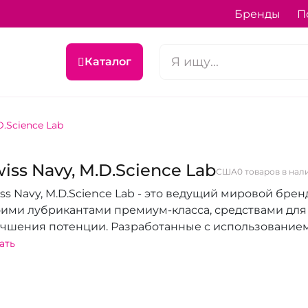
Бренды
П
Каталог
D.Science Lab
iss Navy, M.D.Science Lab
США
0 товаров в нал
ss Navy, M.D.Science Lab - это ведущий мировой бре
оими лубрикантами премиум-класса, средствами для
учшения потенции. Разработанные с использование
ококачественных ингредиентов, продукты Swiss Nav
ать
ровье, удовольствие и уверенность. Кроме того, бр
тических игрушек, включая мастурбаторы, секс-куко
ша интимная жизнь станет более насыщенной и ярко