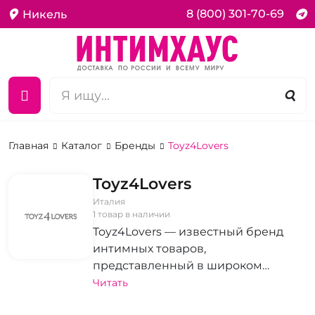
8 (800) 301-70-69
Никель
Главная
Каталог
Бренды
Toyz4Lovers
Toyz4Lovers
Италия
1 товар в наличии
Toyz4Lovers — известный бренд
интимных товаров,
представленный в широком
ассортименте. Бренд радует
Читать
качественной продукцией для