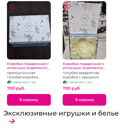
Коробка подарочная с
Коробка подарочная с
атласным ложементом
атласным ложементом
большая "FG" цвет
"FG" цвет Тиффани
прямоугольная
голубая квадратная
Тиффани
голубая коробка
коробка с крышкой
выстлана молочным
В наличии: 1 шт.
В наличии: 1 шт.
атласом
700 pуб.
700 pуб.
В корзину
В корзину
Эксклюзивные игрушки и белье