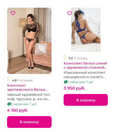
5.0
3 отзыва
Комплект белья синий
c кружевной спинкой
"Anil"
Изысканный комплект
насыщенного синего
4.8
5 отзывов
цвета из бюстика с
В наличии: 1 шт.
Комплект
кружевной спинкой и
3 950 pуб.
эротического белья
пуш-апом и трусиков-
"Anil" чёрный.
чёрный кружевной топ,
стрингов, р. 40-44
лиф, трусики, р. 44 лиф
В корзину
75В, трусики М
В наличии: 1 шт.
4 150 pуб.
В корзину