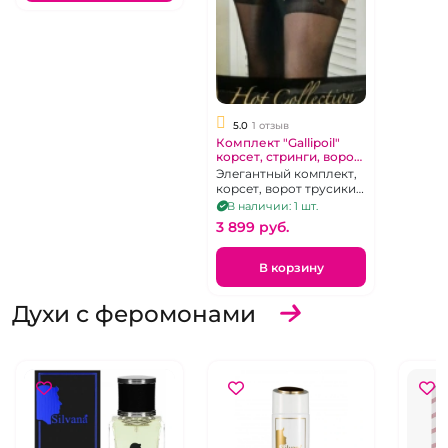
5.0
1 отзыв
Комплект "Gallipoil"
корсет, стринги, ворот
размер M
Элегантный комплект,
корсет, ворот трусики-
стринги, размер М
В наличии: 1 шт.
3 899 pуб.
В корзину
Духи с феромонами