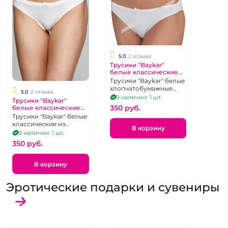
5.0
2 отзыва
Трусики "Baykar"
белые классические
слипы с бантиком.
Трусики "Baykar" белые
хлопчатобумажные
5.0
2 отзыва
классические слипы с
В наличии: 1 шт.
Трусики "Baykar"
бантиком, р. 42.
350 pуб.
белые классические
слипы с бантиком.
Трусики "Baykar" белые
классические из
В корзину
хлопчатобумажной
В наличии: 1 шт.
ткани с бантиком, р. 44.
350 pуб.
В корзину
Эротические подарки и сувениры