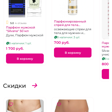
Парфюмированный
5.0
4 отзыва
спрей для тела
Парфюм мужской
"Silvana" 200 мл
освежающие спреи для
"Silvana" 50 мл
тела для мужчин и
Духи, Парфюм мужской
женщин с приятным
В наличии: 3 шт.
ароматом в
700 pуб.
Парфю
В наличии: 1 шт.
ассортименте
мужск
1 700 pуб.
Silvan
В корзину
унисе
мужчи
В корзину
В нал
800 p
Скидки