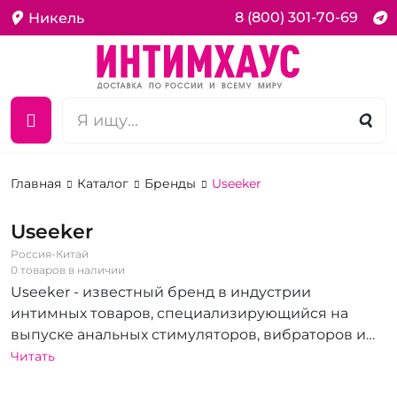
8 (800) 301-70-69
Никель
Главная
Каталог
Бренды
Useeker
Useeker
Россия-Китай
0 товаров в наличии
Useeker - известный бренд в индустрии
интимных товаров, специализирующийся на
выпуске анальных стимуляторов, вибраторов и
секс-игрушек с радиоуправлением. Продукция
Читать
бренда отличается высоким качеством и