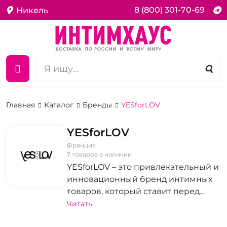
8 (800) 301-70-69
Никель
Главная
Каталог
Бренды
YESforLOV
YESforLOV
Франция
7 товаров в наличии
YESforLOV – это привлекательный и
инновационный бренд интимных
товаров, который ставит перед
собой цель увеличить эротическое
Читать
удовольствие и вызывать