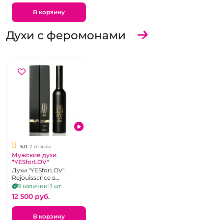
В корзину
Духи с феромонами
5.0
2 отзыва
Мужские духи
"YESforLOV"
Духи "YESforLOV"
Rejouissance в
стильной черной
В наличии: 1 шт.
коробочке. Объем: 100
12 500 pуб.
мл.
В корзину