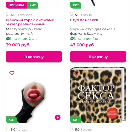
НОВИНКА
ХИТ
ХИТ
4.9
11 отзывов
5.0
1 отзыв
Женский торс с сиськами
Стул для секса
"Akali" реалистичный
Мастурбатор - тело
Черный стул для секса в
реалистичный
формате бдсм и
гинекологического кресла.
В наличии: 2 шт.
В наличии: 1 шт.
Размеры: 105 x 42 x 17 см.
39 000 pуб.
47 000 pуб.
В корзину
В корзину
ХИТ
ХИТ
5.0
1 отзыв
5.0
1 отзыв