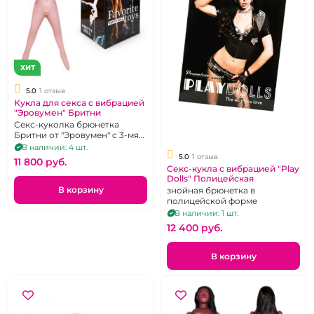
ХИТ
5.0
1 отзыв
Кукла для секса с вибрацией
"Эровумен" Бритни
Секс-куколка брюнетка
Бритни от "Эровумен" с 3-мя
рабочими отверстиями и
В наличии: 4 шт.
вибрацией.
5.0
1 отзыв
11 800 pуб.
Секс-кукла с вибрацией "Play
Dolls" Полицейская
В корзину
знойная брюнетка в
полицейской форме
В наличии: 1 шт.
12 400 pуб.
В корзину