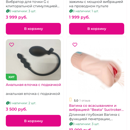
стимулятором
Вибратор для точки G с
зажимы с мощной вибрацией
клиторальной стимуляцией
на проводном пульте
на батарейках
В наличии: 3 шт.
В наличии: 1 шт.
3 999 pуб.
1 999 pуб.
В корзину
В корзину
ХИТ
Анальная елочка с подкачкой
анальная елочка с подкачкой
5.0
1 отзыв
В наличии: 2 шт.
Вагина со всасыванием и
3 500 pуб.
вибрацией "Beata" Suctroker
кибер кожа
Длинная глубокая Вагина с
функцией пенетрации,
В корзину
вакуумом и вибрацией. Ярко-
В наличии: 3 шт.
розовые губки
17 000 pуб.