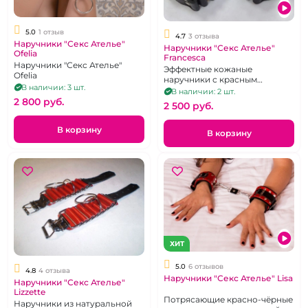
5.0
1 отзыв
4.7
3 отзыва
Наручники "Секс Ателье"
Наручники "Секс Ателье"
Ofelia
Francesca
Наручники "Секс Ателье"
Эффектные кожаные
Ofelia
наручники с красным
В наличии: 3 шт.
подбоем
В наличии: 2 шт.
2 800 pуб.
2 500 pуб.
В корзину
В корзину
ХИТ
5.0
6 отзывов
4.8
4 отзыва
Наручники "Секс Ателье" Lisa
Наручники "Секс Ателье"
Lizzette
Потрясающие красно-чёрные
Наручники из натуральной