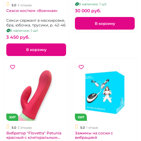
киберкожи, силиконовая
В наличии: 1 шт.
5.0
2 отзыва
грудь и длинные волосы.
30 000 pуб.
Секси-костюм «Военная»
Секси-сержант в маскировке,
В корзину
бра, юбочка, трусики, р. 42-46
В наличии: 1 шт.
3 450 pуб.
В корзину
ХИТ
ХИТ
5.0
3 отзыва
5.0
1 отзыв
Вибратор "Flovetta" Petunia
Зажимы на соски с
красный с клиторальным
вибрацией