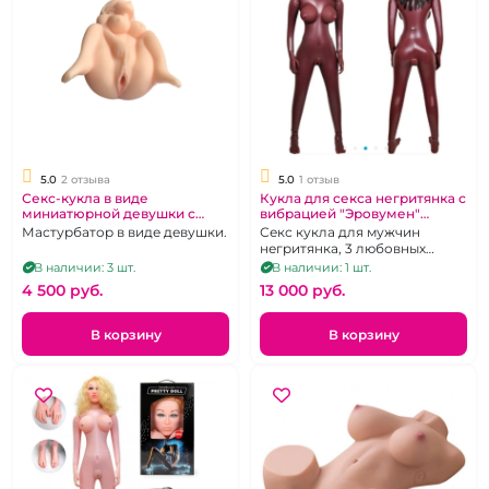
5.0
2 отзыва
5.0
1 отзыв
Секс-кукла в виде
Кукла для секса негритянка с
миниатюрной девушки с
вибрацией "Эровумен"
вибрацией
Лионелла
Мастурбатор в виде девушки.
Секс кукла для мужчин
негритянка, 3 любовных
отверстия
В наличии: 3 шт.
В наличии: 1 шт.
4 500 pуб.
13 000 pуб.
В корзину
В корзину