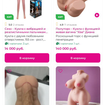
ХИТ
ХИТ
5.0
2 отзыва
4.9
11 отзывов
Секс - Кукла с вибрацией и
Полуторс - Кукла с функцией
реалистичными пальчиками
живая вагина "Xise" Диана
"EroWoman" Анжелика
Кукла с двумя любовными
Роскошный торс с функцией
отверстиями, 155 см - рост,
пенетрации
объемные лицо, грудь,
В наличии: 3 шт.
В наличии: 1 шт.
ладони, стопы
14 000 pуб.
140 000 pуб.
В корзину
В корзину