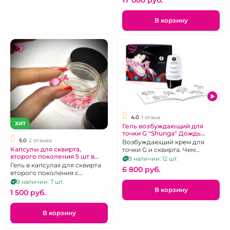
В корзину
4.0
1 отзыв
ХИТ
Гель возбуждающий для
точки G "Shunga" Дождь
любви
5.0
2 отзыва
Возбуждающий крем для
Капсулы для сквирта,
точки G и сквирта. Чем
второго поколения 5 шт в
больше пользоваться — тем
В наличии: 12 шт.
баночке
Гель в капсулах для сквирта
сильнее эффект!
6 800 pуб.
второго поколения с
эфирным маслом
В наличии: 7 шт.
В корзину
1 500 pуб.
В корзину