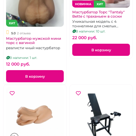
НОВИНКА
ХИТ
Мастурбатор Торс "Tantaly"
Bette с траханьем в соски
Уникальная модель с 4
ХИТ
тоннелями для смелых
фантазий из мега
В наличии: 10 шт.
5.0
2 отзыва
реалистичного TPE
22 000 pуб.
Мастурбатор мужской мини
торс с вагиной
реалисти чный мастурбатор
В корзину
В наличии: 1 шт.
12 000 pуб.
В корзину