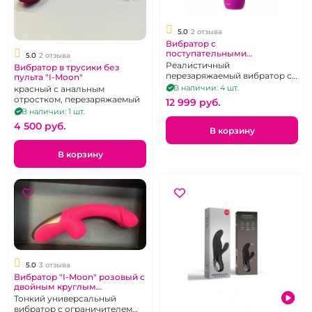
5.0
2 отзыва
Вибратор с
поступательными
5.0
2 отзыва
движениями "Ailighter"
Реалистичный
Вибратор в трусики без
фиолетовая ручка
перезаряжаемый вибратор с
пульта "I-Moon"
реалистичный
функцией "Up-Daun" и
В наличии: 4 шт.
красный с анальным
удобной рукоятью.
отростком, перезаряжаемый
12 999 pуб.
В наличии: 1 шт.
4 500 pуб.
В корзину
В корзину
5.0
3 отзыва
Вибратор "I-Moon" розовый с
двойным круглым
клиторальным
Тонкий универсальный
стимулятором
вибратор с ограничителем