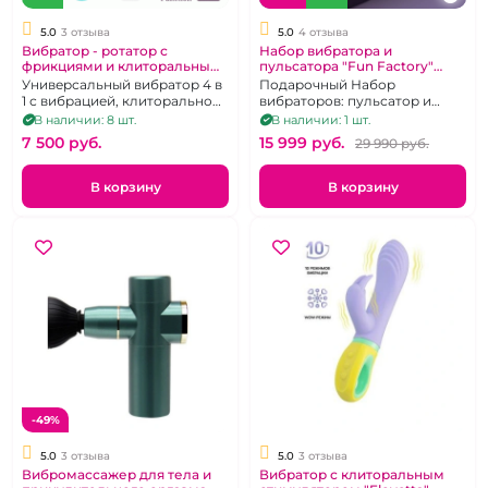
5.0
3 отзыва
5.0
4 отзыва
Вибратор - ротатор с
Набор вибратора и
фрикциями и клиторальным
пульсатора "Fun Factory"
стимулятором "PrettyLove"
Stronic и Volita
Универсальный вибратор 4 в
Подарочный Набор
Twinkled Tenderness голубой
1 с вибрацией, клиторальной
вибраторов: пульсатор и
стимуляцией, вращением и
клиторальный стимулятор.
В наличии: 8 шт.
В наличии: 1 шт.
возвратно-поступательными
7 500 pуб.
15 999 pуб.
29 990 pуб.
движениями
В корзину
В корзину
-49%
5.0
3 отзыва
5.0
3 отзыва
Вибромассажер для тела и
Вибратор с клиторальным