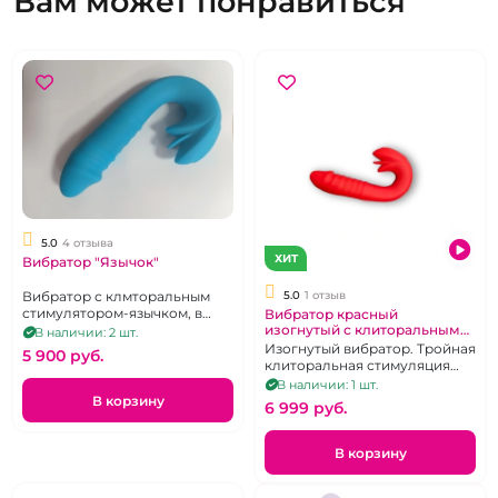
Вам может понравиться
5.0
4 отзыва
ХИТ
Вибратор "Язычок"
Вибратор с клмторальным
5.0
1 отзыв
стимулятором-язычком, в
Вибратор красный
ассортименте
изогнутый с клиторальным
В наличии: 2 шт.
стимулятором тройным
Изогнутый вибратор. Тройная
5 900 pуб.
язычком
клиторальная стимуляция
язычком. Вагинальная
В наличии: 1 шт.
стимуляция фрикциями и
В корзину
6 999 pуб.
вибрацией.
В корзину