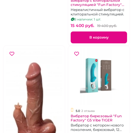
Вибратор с клиторальной
стимуляцией "Fun Factory"
Lady Bi фиолетовый
Нереалистичный вибратор с
клиторальной стимуляцией.
В наличии: 1 шт.
15 400 pуб.
19 400 pуб.
В корзину
5.0
2 отзыва
Вибратор бирюзовый "Fun
Factory" G5 Vibe TIGER
Вибратор с мотором нового
поколения, бирюзовый, 12