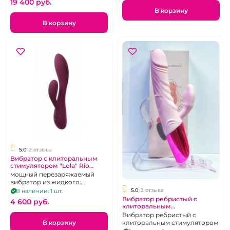
19 400 pуб.
В корзину
В корзину
5.0
2 отзыва
Вибратор с клиторальным
стимулятором "Lola" Rio
Sunset
мощный перезаряжаемый
вибратор из жидкого
силикона, гибкий,
5.0
2 отзыва
В наличии: 1 шт.
изысканный винный цвет, 10
Вибратор ребристый с
4 600 pуб.
режимов,
клиторальным
водонепроницаемый
стимулятором "Удачное
Вибратор ребристый с
решение"
В корзину
клиторальным стимулятором