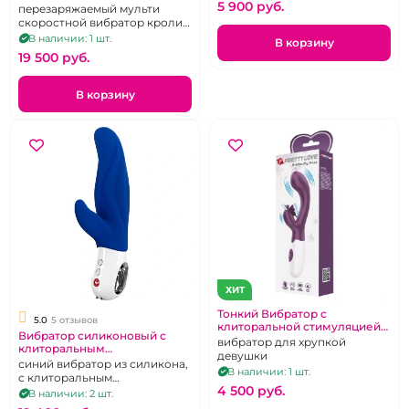
5 900 pуб.
перезаряжаемый мульти
скоростной вибратор кролик
из бесшовного материала с
В наличии: 1 шт.
В корзину
дополнительной обработкой
19 500 pуб.
В корзину
ХИТ
Тонкий Вибратор с
5.0
5 отзывов
клиторальной стимуляцией
Вибратор силиконовый с
"Pretty Love" Butterfly kiss
вибратор для хрупкой
клиторальным
девушки
стимулятором "Fun Factory"
синий вибратор из силикона,
В наличии: 1 шт.
Lady Bi синий
с клиторальным
4 500 pуб.
стимулятором,
В наличии: 2 шт.
перезаряжаемый