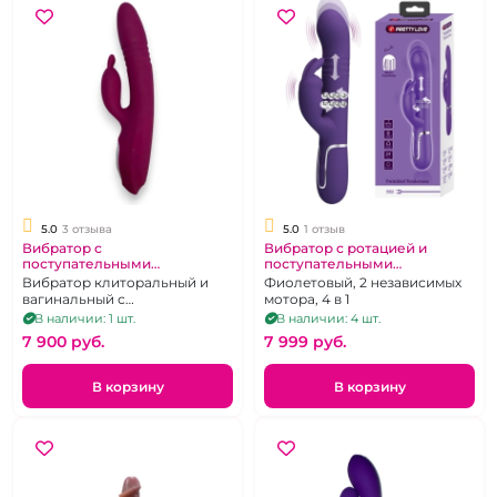
5.0
3 отзыва
5.0
1 отзыв
Вибратор с
Вибратор с ротацией и
поступательными
поступательными
движениями и
движениями Twinkled Pretty
Вибратор клиторальный и
Фиолетовый, 2 независимых
клиторальным
Love
вагинальный с
мотора, 4 в 1
стимулятором в
поступательными
В наличии: 1 шт.
В наличии: 4 шт.
ассортименте
движениями
7 900 pуб.
7 999 pуб.
В корзину
В корзину