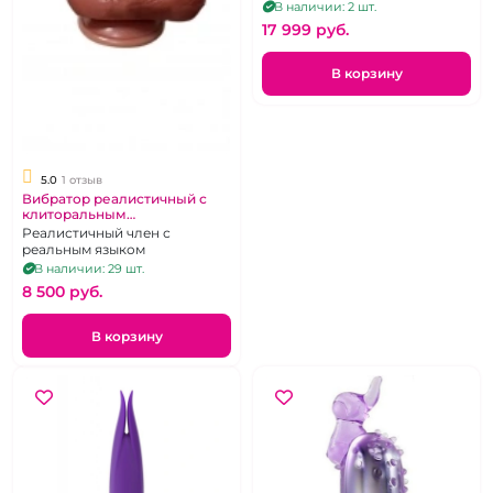
программ вибрации.
В наличии: 2 шт.
17 999 pуб.
В корзину
5.0
1 отзыв
Вибратор реалистичный с
клиторальным
стимулятором язычком
Реалистичный член с
реальным языком
В наличии: 29 шт.
8 500 pуб.
В корзину