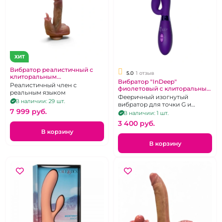
ХИТ
Вибратор реалистичный с
5.0
1 отзыв
клиторальным
Вибратор "InDeep"
стимулятором длинным
Реалистичный член с
фиолетовый с клиторальным
язычком
реальным языком
стимулятором
Фееричный изогнутый
В наличии: 29 шт.
вибратор для точки G и
7 999 pуб.
клитеральной стимуляцией
В наличии: 1 шт.
3 400 pуб.
В корзину
В корзину