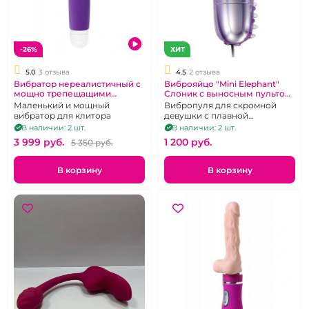
-26%
ХИТ
5.0
3 отзыва
4.5
2 отзыва
Вибратор нереалистичный с
Виброяйцо "Mini Elephant"
мощно трепещащими
Слоник с выносным пультом
губками "Fun Factory" Volita
управления на батарейках
Маленький и мощный
Вибропуля для скромной
вибратор для клитора
девушки с плавной
регулировкой вибрации.
В наличии: 2 шт.
В наличии: 2 шт.
3 999 pуб.
1 200 pуб.
5 350 pуб.
В корзину
В корзину