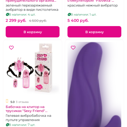
принудительного оргазма
стимулятором "Flovetta"
"Fascial gun"
Wisteria фиолетовый
зеленый перезаряжаемый
красивый нежный вибратор
аибратор в виде пистолетика
В наличии: 4 шт.
В наличии: 1 шт.
2 299 pуб.
5 400 pуб.
4 500 pуб.
В корзину
В корзину
5.0
3 отзыва
Бабочка на клитор на
трусиках "Sexy Friend"
розовая
Гелевая вибробабочка на
пульте управления
В наличии: 7 шт.