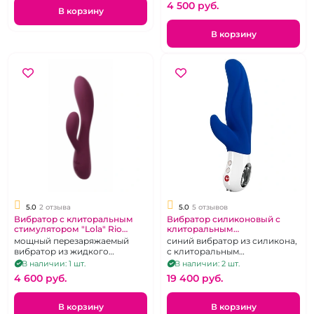
4 500 pуб.
В корзину
В корзину
5.0
2 отзыва
5.0
5 отзывов
Вибратор с клиторальным
Вибратор силиконовый с
стимулятором "Lola" Rio
клиторальным
Sunset
стимулятором "Fun Factory"
мощный перезаряжаемый
синий вибратор из силикона,
Lady Bi синий
вибратор из жидкого
с клиторальным
силикона, гибкий,
стимулятором,
В наличии: 1 шт.
В наличии: 2 шт.
изысканный винный цвет, 10
перезаряжаемый
4 600 pуб.
19 400 pуб.
режимов,
водонепроницаемый
В корзину
В корзину