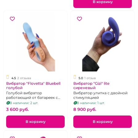
В корзину
4.5
2 отзыва
5.0
1 отзыв
Вибратор "Flovetta" Bluebell
Вибратор "Gizi" lite
голубой
сиреневый
Голубой вибратор
Вибратор улитка с двойной
работающий от батареек с
стимуляцией
удобной рукоятью и
В наличии: 2 шт.
В наличии: 1 шт.
бугорком для стимуляции
3 600 pуб.
8 900 pуб.
клитора.
В корзину
В корзину