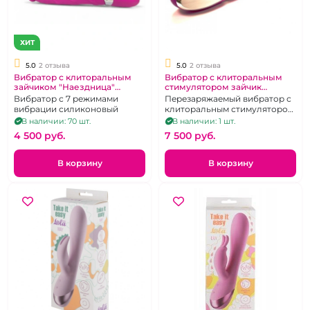
ХИТ
5.0
2 отзыва
5.0
2 отзыва
Вибратор с клиторальным
Вибратор с клиторальным
зайчиком "Наездница"
стимулятором зайчик
розовый
"Wanle"
Вибратор с 7 режимами
Перезаряжаемый вибратор с
вибрации силиконовый
клиторальным стимулятором
и функцией подогрева
В наличии: 70 шт.
В наличии: 1 шт.
ствола.
4 500 pуб.
7 500 pуб.
В корзину
В корзину