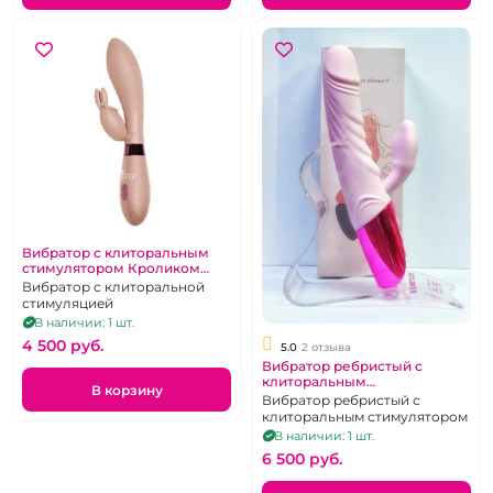
Вибратор с клиторальным
стимулятором Кроликом
"InDeep" Yonce бежевый
Вибратор с клиторальной
стимуляцией
В наличии: 1 шт.
4 500 pуб.
5.0
2 отзыва
Вибратор ребристый с
клиторальным
В корзину
стимулятором "Удачное
Вибратор ребристый с
решение"
клиторальным стимулятором
В наличии: 1 шт.
6 500 pуб.