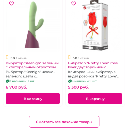
5.0
1 отзыв
5.0
1 отзыв
Вибратор "Keenigh" зеленый
Вибратор "Pretty Love" rose
с клиторальным отростком и
lover двусторонний с
базой для зарядки
язычком
Вибратор "Keenigh" нежно-
Клиторальный вибратор в
зелёного цвета с
видет розочки "Pretty Love"
клиторальным отростком и
rose lover в красном цвете
В наличии: 1 шт.
В наличии: 1 шт.
базой для зарядки, 10
6 700 pуб.
5 300 pуб.
режимов вибрации
В корзину
В корзину
Смотреть все похожие товары