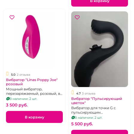
В корзину
5.0
2 отзыва
Вибратор "Linas Poppy Joe"
розовый
Мощный вибратор,
перезаряжаемый, розовый, в
4.7
3 отзыва
трусики
Вибратор "Пульсирующий
В наличии: 2 шт.
цветок"
3 500 pуб.
Вибратор для точки G с
пульсирующим
клиторальным стим. в
В корзину
В наличии: 2 шт.
ассотименте
5 500 pуб.