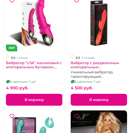
ХИТ
5.0
1 отзыв
5.0
2 отзыва
Вибратор "USK" малиновый с
Вибратор с раздвоенным
клиторальным бугорком,
клиторальным
ручка-колечко
стимулятором "InDeep" Leyla
Уникальный вибратор,
красный
гарантирующий
максимальное наслаждение
В наличии: 1 шт.
В наличии: 1 шт.
и самые глубокие оргазмы -
4 900 pуб.
4 500 pуб.
стильный, мощный,
несравненный
В корзину
В корзину