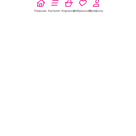
Главная
Каталог
Корзина
Избранное
Профиль
Наши соц
сети:
Если есть
вопросы:
КОНТАКТЫ В НИКЕЛЕ
8 (800) 301-70-69
intimhouse@mail.ru
КАТАЛОГ
Подарки и сувениры