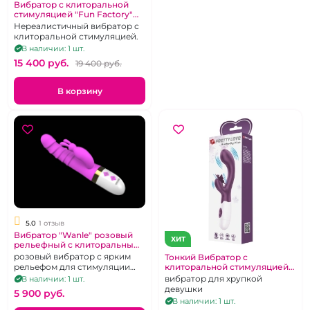
Вибратор с клиторальной
стимуляцией "Fun Factory"
Lady Bi фиолетовый
Нереалистичный вибратор с
клиторальной стимуляцией.
В наличии: 1 шт.
15 400 pуб.
19 400 pуб.
В корзину
5.0
1 отзыв
Вибратор "Wanle" розовый
ХИТ
рельефный с клиторальным
стимулятором
розовый вибратор с ярким
Тонкий Вибратор с
рельефом для стимуляции
клиторальной стимуляцией
"Pretty Love" Butterfly kiss
точки джи и клиторальным
вибратор для хрупкой
В наличии: 1 шт.
стимулятором
девушки
5 900 pуб.
В наличии: 1 шт.