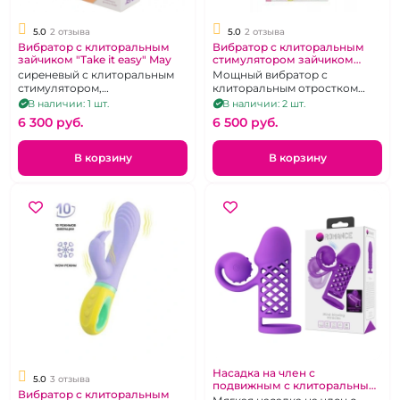
5.0
2 отзыва
5.0
2 отзыва
Вибратор с клиторальным
Вибратор с клиторальным
зайчиком "Take it easy" May
стимулятором зайчиком
"Take it easy" Lily
сиреневый с клиторальным
Мощный вибратор с
стимулятором,
клиторальным отростком
перезаряжаемый
нежного розового цвета, с
В наличии: 1 шт.
В наличии: 2 шт.
десятью режимами вибрации.
6 300 pуб.
6 500 pуб.
В корзину
В корзину
Насадка на член с
5.0
3 отзыва
подвижным с клиторальным
Вибратор с клиторальным
вибратором "Romance"