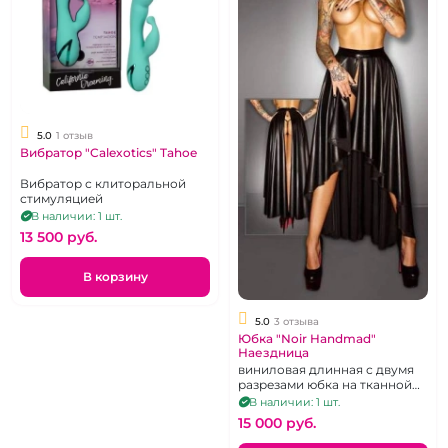
5.0
1 отзыв
Вибратор "Calexotics" Tahoe
Вибратор с клиторальной
стимуляцией
В наличии: 1 шт.
13 500 pуб.
В корзину
5.0
3 отзыва
Юбка "Noir Handmad"
Наездница
виниловая длинная с двумя
разрезами юбка на тканной
основе, р. 44
В наличии: 1 шт.
15 000 pуб.