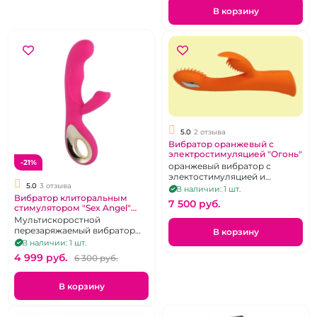
В корзину
5.0
2 отзыва
Вибратор оранжевый с
электростимуляцией "Огонь"
-21%
оранжевый вибратор с
электостимуляцией и
5.0
3 отзыва
клиторальным отростком
В наличии: 1 шт.
Вибратор клиторальным
7 500 pуб.
стимулятором "Sex Angel"
розовый
Мультискоростной
перезаряжаемый вибратор
В корзину
Sex Angel II, 10 режимов
В наличии: 1 шт.
(розовый)
4 999 pуб.
6 300 pуб.
В корзину