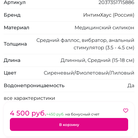
Артикул
2037351715886
Бренд
ИнтимХаус (Россия)
Материал
Медицинский силикон
Средний фаллос, вибратор, анальный
Толщина
стимулятор (3.5 - 4.5 см)
Длина
Длинный, Средний (15-18 см)
Цвет
Сиреневый/Фиолетовый/Лиловый
Водонепроницаемость
Да
все характеристики
4 500 pуб.
+450 pуб.
на бонусный счет
В корзину