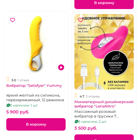
В корзину
5.0
1 отзыв
Вибратор "Satisfyer" Yummy
яркий желтый из силикона,
4.7
3 отзыва
перезаряжаемый, 12 режимов
Миниатюрный дизайнерский
В наличии: 1 шт.
вибратор "LenaNitro"
5 900 pуб.
Массажный розовый
вибратор в трусики 7
режимов
В наличии: 2 шт.
В корзину
3 500 pуб.