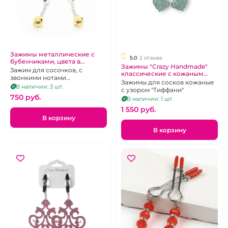
Зажимы металлические с
5.0
2 отзыва
бубенчиками, цвета в
Зажимы "Crazy Handmade"
ассортименте (фиолетовый,
Зажим для сосочков, с
классические с кожаным
желтый, зеленый)
звонкими нотами
резным узором тиффани
Зажимы для сосков кожаные
удовольствия.
В наличии: 3 шт.
с узором "Тиффани"
750 pуб.
В наличии: 1 шт.
1 550 pуб.
В корзину
В корзину