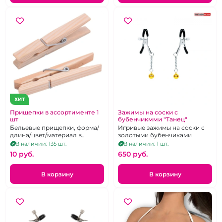
ХИТ
Прищепки в ассортименте 1
Зажимы на соски с
шт
бубенчикмми "Танец"
Бельевые прищепки, форма/
Игривые зажимы на соски с
длина/цвет/материал в
золотыми бубенчиками
ассортименте
В наличии: 135 шт.
В наличии: 1 шт.
10 pуб.
650 pуб.
В корзину
В корзину