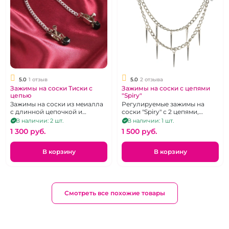
5.0
1 отзыв
5.0
2 отзыва
Зажимы на соски Тиски с
Зажимы на соски с цепями
цепью
"Spiry"
Зажимы на соски из меиалла
Регулируемые зажимы на
с длинной цепочкой и
соски "Spiry" с 2 цепями,
пластиковыми
украшенные шипами
В наличии: 2 шт.
В наличии: 1 шт.
наконечниками.
1 300 pуб.
1 500 pуб.
В корзину
В корзину
Смотреть все похожие товары