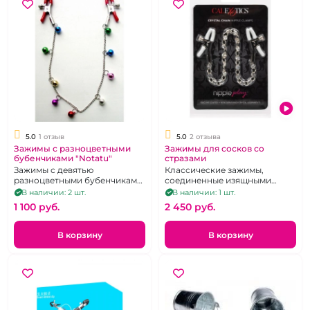
5.0
1 отзыв
5.0
2 отзыва
Зажимы с разноцветными
Зажимы для сосков со
бубенчиками "Notatu"
стразами
Зажимы с девятью
Классические зажимы,
разноцветными бубенчиками
соединенные изящными
на тонкой серебристой
бусами
В наличии: 2 шт.
В наличии: 1 шт.
цепочке.
1 100 pуб.
2 450 pуб.
В корзину
В корзину