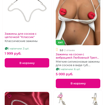
Зажимы для сосков с
цепочкой "Классик"
Классические зажимы
ХИТ
В наличии: 3 шт.
5.0
2 отзыва
1 999 pуб.
Зажимы на соски с
вибрацией Любовный Трепет
"I-moon" красные губки
Мягкие силиконовые зажимы
В корзину
перезаряжаемые
для сосков в виде губ.
Красного цвета с вибрацией
В наличии: 6 шт.
на д/у пульте.
5 000 pуб.
В корзину