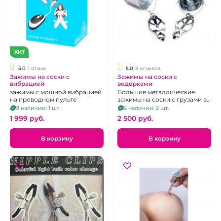
ХИТ
5.0
1 отзыв
5.0
8 отзывов
Зажимы на соски с
Зажимы на соски с
вибрацией
ведёрками
зажимы с мощной вибрацией
Большие металлические
на проводном пульте
зажимы на соски с грузами в
виде вёдер
В наличии: 1 шт.
В наличии: 2 шт.
1 999 pуб.
2 500 pуб.
В корзину
В корзину