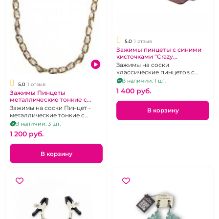
5.0
1 отзыв
Зажимы пинцеты с синими
кисточками "Crazy
Handmade" .
Зажимы на соски
классические пинцетов с
синими кисточками на
В наличии: 1 шт.
5.0
1 отзыв
концах.
1 400 pуб.
Зажимы Пинцеты
металлические тонкие с
золотой цепочкой
Зажимы на соски Пинцет -
В корзину
"Penthouse"
металлические тонкие с
золотой цепочкой
В наличии: 3 шт.
1 200 pуб.
В корзину