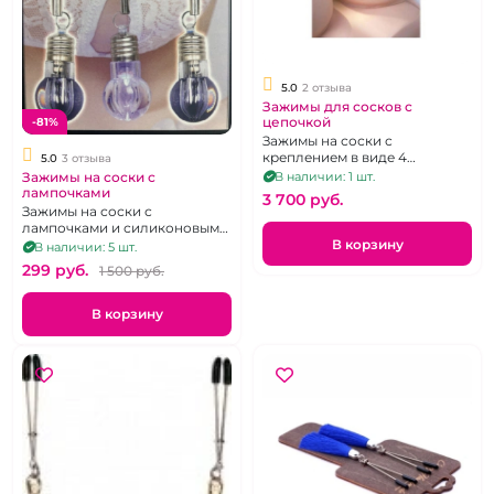
5.0
2 отзыва
Зажимы для сосков с
цепочкой
-81%
Зажимы на соски с
креплением в виде 4
5.0
3 отзыва
тоненьких усиков, на цепочке
Зажимы на соски с
В наличии: 1 шт.
лампочками
3 700 pуб.
Зажимы на соски с
лампочками и силиконовыми
вставками. Цветные шарики
В корзину
В наличии: 5 шт.
299 pуб.
1 500 pуб.
В корзину