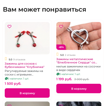
Вам может понравиться
-61%
5.0
2 отзыва
Зажимы металлические
5.0
9 отзывов
"Влюбленное Сердце" со
Зажимы для сосков с
стрелой на цепочке
милые зажимчики на сосочки
бубенчиками "Клубничка"
в виде сердечек
Регулируемые зажимы на
В наличии: 1 шт.
соски с игривыми
украшениями - клубничками
В наличии: 1 шт.
1 199 pуб.
3 000 pуб.
1 500 pуб.
В корзину
В корзину