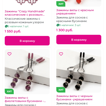
ХИТ
Зажимы вилы с красным
Зажимы "Crazy Handmade"
украшением
классические с розовым
Зажимы для сосков с
кожаным резным узором
Классические зажимы с
красными бусинами.
розовым кожаным узором
В наличии: 3 шт.
В наличии: 1 шт.
1 300 pуб.
1 550 pуб.
В корзину
В корзину
ХИТ
ХИТ
Зажимы вилы с черным
Зажимы вилы с
бусинами -украшением
фиолетовыми бусинами -
Зажимы для сосков с
украшением
Зажимы для сосков с