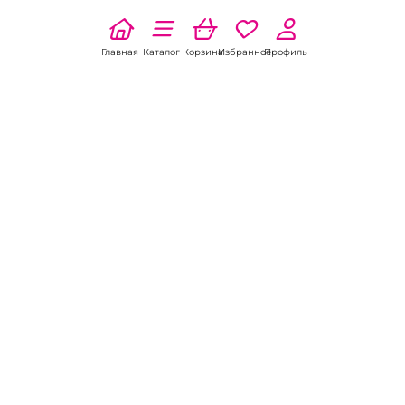
Главная
Каталог
Корзина
Избранное
Профиль
Наши соц
сети:
Если есть
вопросы:
КОНТАКТЫ В НИКЕЛЕ
8 (800) 301-70-69
intimhouse@mail.ru
КАТАЛОГ