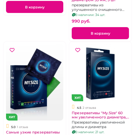
презервативы из
В корзину
улучшенного очищенного
латекса 3 шт
В наличии: 34 шт.
990 pуб.
В корзину
ХИТ
4.5
2 отзыва
Презервативы "My.Size" 60
мм увеличенного диаметра,
ХИТ
10 шт
Презервативы увеличенной
длины и диаметра
5.0
1 отзыв
Самые узкие презервативы
В наличии: 21 шт.