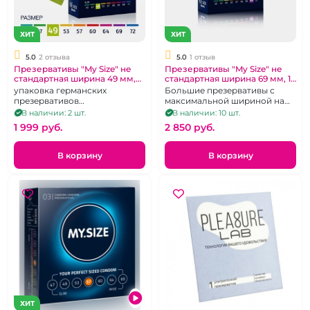
ХИТ
ХИТ
5.0
2 отзыва
5.0
1 отзыв
Презервативы "My Size" не
Презервативы "My Size" не
стандартная ширина 49 мм,
стандартная ширина 69 мм, 10
10 шт
шт
упаковка германских
Большие презервативы с
презервативов
максимальной шириной на
нестандартного диаметра 49
крупный член, упаковка 10 шт
В наличии: 2 шт.
В наличии: 10 шт.
мм
1 999 pуб.
2 850 pуб.
В корзину
В корзину
ХИТ