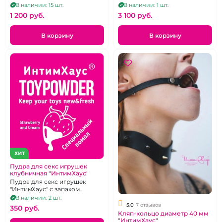
римминга
ультрафиолетом
В наличии: 15 шт.
В наличии: 1 шт.
1 200 pуб.
3 100 pуб.
В корзину
В корзину
ХИТ
Пудра для секс игрушек
клубничная "ИнтимХаус"
Пудра для секс игрушек
"ИнтимХаус" с запахом
клубники со сливками
В наличии: 2 шт.
5.0
7 отзывов
350 pуб.
Кляп-кольцо диаметр 40 мм
"ИнтимХаус"