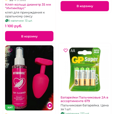
5.0
4 отзыва
Кляп-кольцо диаметр 35 мм
В корзину
"ИнтимХаус"
кляп для принуждения к
оральному сексу
В наличии: 13 шт.
1 100 pуб.
В корзину
Батарейки Пальчиковые 2А в
ассортименте 679
Пальчиковая батарейка. Цена
ХИТ
за 1 шт.
В наличии: 122 шт.