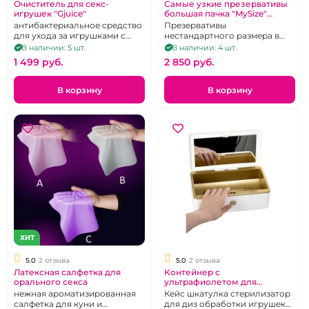
Очиститель для секс-
Самые узкие презервативы
игрушек "Gjuice"
большая пачка "MySize"
диаметром 47 мм 10 шт
антибактериальное средство
Презервативы
для ухода за игрушками с
нестандартного размера в
легким яблочным ароматом,
большой упаковке. 10 штук.
В наличии: 5 шт.
В наличии: 4 шт.
60 мл
1 499 pуб.
2 850 pуб.
В корзину
В корзину
ХИТ
5.0
2 отзыва
5.0
2 отзыва
Латексная салфетка для
Контейнер с
орального секса
ультрафиолетом для
обработки секс игрушек
нежная ароматизированная
Кейс шкатулка стерилизатор
салфетка для куни и
для диз обработки игрушек