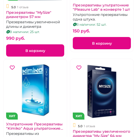
Презервативы ультратонкие
5.0
1 отзыв
"Pleasure Lab" в конверте 1 шт
Презервативы "MySize"
Ультротонкие презервативы
диаметром 57 мм
одна штука.
Презервативы увеличенной
В наличии: 52 шт.
длины и диаметра
150 pуб.
В наличии: 25 шт.
990 pуб.
В корзину
В корзину
ХИТ
ХИТ
Ультратонкие Презервативы
5.0
1 отзыв
"Kimiko" Aqua ультратонкие
Презервативы увеличенного
12 шт
Презервативы из
диаметра "My.Size" 64 мм