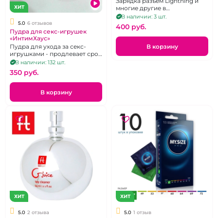
Зарядка разъем Lightning и
ХИТ
многие другие в
ассортименте
В наличии: 3 шт.
5.0
6 отзывов
400 pуб.
Пудра для секс-игрушек
«ИнтимХаус»
В корзину
Пудра для ухода за секс-
игрушками - продлевает срок
службы
В наличии: 132 шт.
350 pуб.
В корзину
ХИТ
ХИТ
5.0
2 отзыва
5.0
1 отзыв